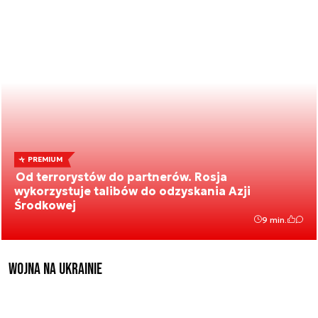
PREMIUM
Od terrorystów do partnerów. Rosja
wykorzystuje talibów do odzyskania Azji
Środkowej
9 min.
Wojna na Ukrainie