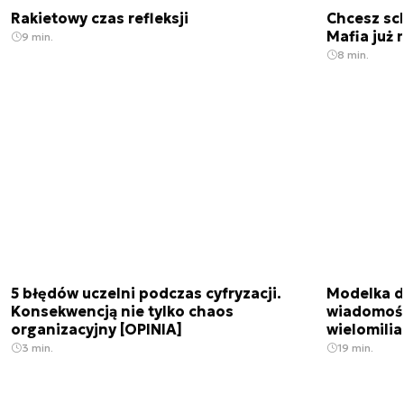
Rakietowy czas refleksji
Chcesz sc
Mafia już 
9 min.
8 min.
5 błędów uczelni podczas cyfryzacji.
Modelka da
Konsekwencją nie tylko chaos
wiadomośc
organizacyjny [OPINIA]
wielomili
3 min.
19 min.