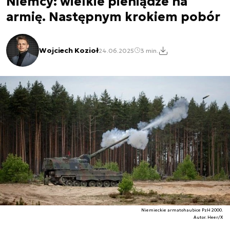
Niemcy: wielkie pieniądze na
armię. Następnym krokiem pobór
Wojciech Kozioł
24.06.2025
3 min.
Niemieckie armatohaubice PzH 2000.
Autor. Heer/X