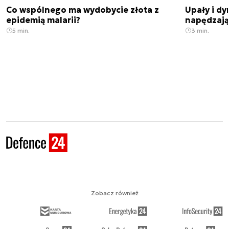
Co wspólnego ma wydobycie złota z
Upały i dy
epidemią malarii?
napędzają
5 min.
3 min.
Zobacz również