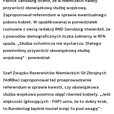
Patrick Sensburg ocenił, że w Niemczech należy
przywrócić obowiązkową służbę wojskową.
Zaproponował referendum w sprawie ewentualnego
poboru kobiet. W opublikowanej w poniedziałek
rozmowie z siecią redakcji RND Sensburg stwierdził, że
z powodów demograficznych liczba żołnierzy w RFN
spada. „Służba ochotnicza nie wystarcza. Dlatego
powinniśmy przywrócić obowiązkową służbę
wojskową” - powiedział.
Szef Związku Rezerwistów Niemieckich Sił Zbrojnych
(VdRBw) zaproponował też przeprowadzenie
referendum w sprawie kwestii, czy obowiązkowa
służba wojskowa powinna objąć również kobiety. „Jeśli
większość (głosujących - PAP) uzna, że to dobry krok,
to Bundestag będzie musiał wziąć to pod uwagę” -