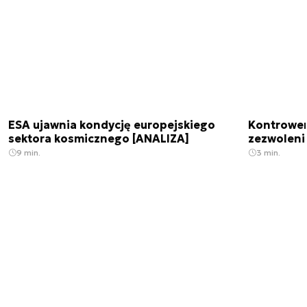
ESA ujawnia kondycję europejskiego
Kontrowers
sektora kosmicznego [ANALIZA]
zezwoleni
9 min.
3 min.