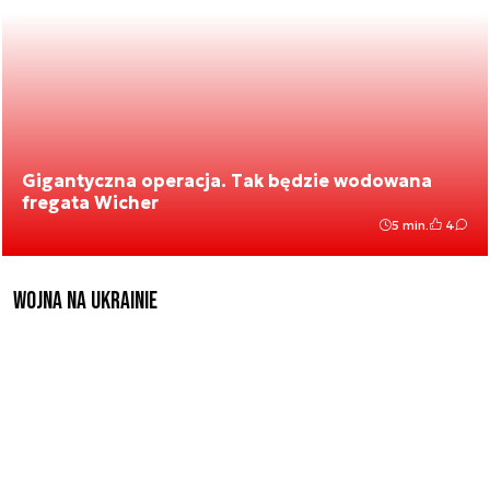
Gigantyczna operacja. Tak będzie wodowana
fregata Wicher
5 min.
4
Wojna na Ukrainie