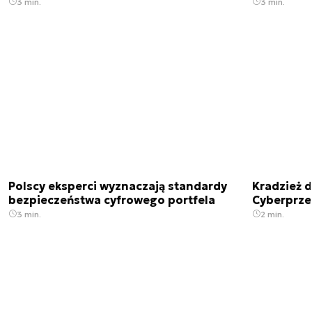
3 min.
3 min.
Polscy eksperci wyznaczają standardy
Kradzież 
bezpieczeństwa cyfrowego portfela
Cyberprze
3 min.
2 min.