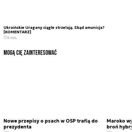
Ukraińskie Uragany ciągle strzelają. Skąd amunicja?
[KOMENTARZ]
3 min.
Mogą Cię zainteresować
Nowe przepisy o psach w OSP trafią do
Maroko wy
prezydenta
broń hybr