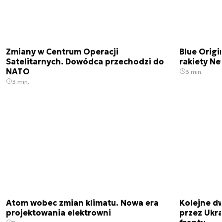
Zmiany w Centrum Operacji
Blue Origi
Satelitarnych. Dowódca przechodzi do
rakiety N
NATO
3 min.
3 min.
Atom wobec zmian klimatu. Nowa era
Kolejne d
projektowania elektrowni
przez Ukra