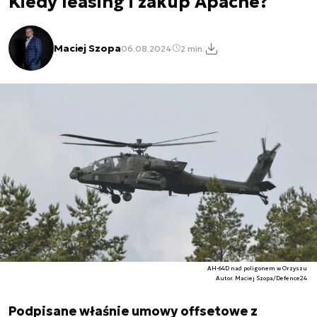
Kiedy leasing i zakup Apache?
Maciej Szopa
06.08.2024
2 min.
AH-64D nad poligonem w Orzyszu
Autor. Maciej Szopa/Defence24
Podpisane właśnie umowy offsetowe z