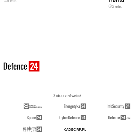
frontu
5 min.
2 min.
Zobacz również
KADECIRP.PL