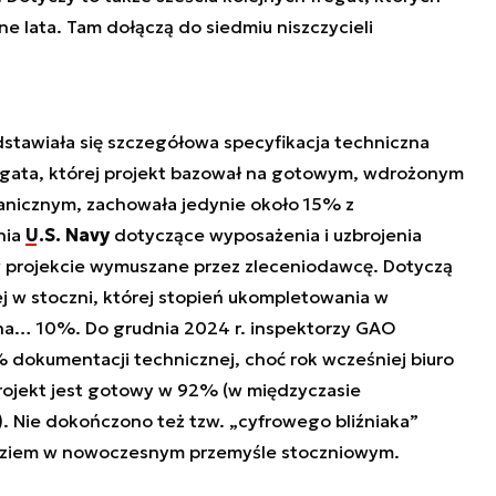
e lata. Tam dołączą do siedmiu niszczycieli
dstawiała się szczegółowa specyfikacja techniczna
egata, której projekt bazował na gotowym, wdrożonym
anicznym, zachowała jedynie około 15% z
nia
U.S. Navy
dotyczące wyposażenia i uzbrojenia
w projekcie wymuszane przez zleceniodawcę. Dotyczą
j w stoczni, której stopień ukompletowania w
 na… 10%. Do grudnia 2024 r. inspektorzy GAO
% dokumentacji technicznej, choć rok wcześniej biuro
rojekt jest gotowy w 92% (w międzyczasie
 Nie dokończono też tzw. „cyfrowego bliźniaka”
ędziem w nowoczesnym przemyśle stoczniowym.