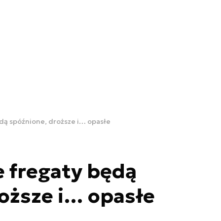
dą spóźnione, droższe i… opasłe
 fregaty będą
oższe i… opasłe