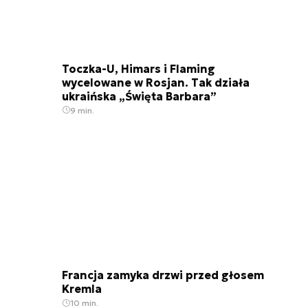
Toczka-U, Himars i Flaming
wycelowane w Rosjan. Tak działa
ukraińska „Święta Barbara”
9 min.
Francja zamyka drzwi przed głosem
Kremla
10 min.