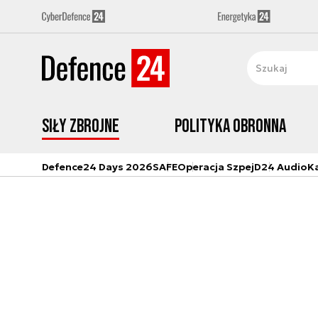
Siły zbrojne
Polityka obronna
Defence24 Days 2026
SAFE
Operacja Szpej
D24 Audio
K