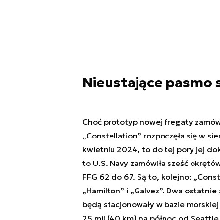
Nieustające pasmo 
Choć prototyp nowej fregaty zamów
„Constellation” rozpoczęła się w sie
kwietniu 2024, to do tej pory jej d
to U.S. Navy zamówiła sześć okrętó
FFG 62 do 67. Są to, kolejno: „Cons
„Hamilton” i „Galvez”. Dwa ostatni
będą stacjonowały w bazie morskiej 
25 mil (40 km) na północ od Seattle