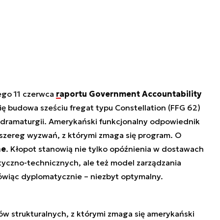
ego 11 czerwca
raportu Government Accountability
się budowa sześciu fregat typu Constellation (FFG 62)
 na dramaturgii. Amerykański funkcjonalny odpowiednik
 szereg wyzwań, z którymi zmaga się program. O
ne
. Kłopot stanowią nie tylko opóźnienia w dostawach
tyczno-technicznych, ale też model zarządzania
ówiąc dyplomatycznie – niezbyt optymalny.
w strukturalnych, z którymi zmaga się amerykański