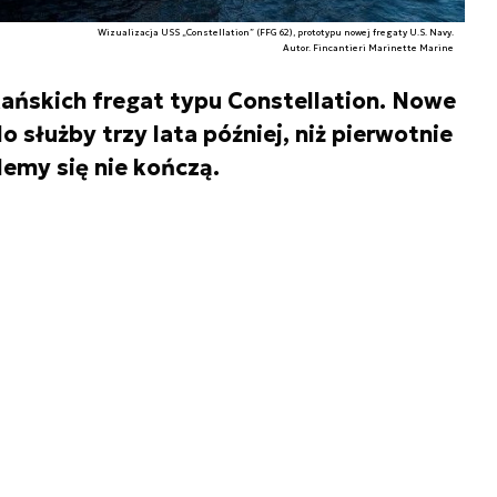
Wizualizacja USS „Constellation” (FFG 62), prototypu nowej fregaty U.S. Navy.
Autor. Fincantieri Marinette Marine
ańskich fregat typu Constellation. Nowe
 służby trzy lata później, niż pierwotnie
lemy się nie kończą.