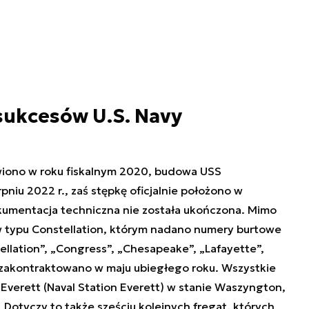
sukcesów U.S. Navy
iono w roku fiskalnym 2020, budowa USS
rpniu 2022 r., zaś stępkę oficjalnie położono w
okumentacja techniczna nie została ukończona. Mimo
w typu Constellation, którym nadano numery burtowe
tellation”, „Congress”, „Chesapeake”, „Lafayette”,
e zakontraktowano w maju ubiegłego roku. Wszystkie
Everett (Naval Station Everett) w stanie Waszyngton,
. Dotyczy to także sześciu kolejnych fregat, których