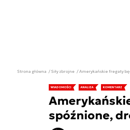
Strona główna
Siły zbrojne
Amerykańskie fregaty bę
WIADOMOŚCI
ANALIZA
KOMENTARZ
Amerykańskie
spóźnione, dr