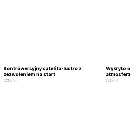
Kontrowersyjny satelita-lustro z
Wykryto o
zezwoleniem na start
atmosfer
3 min.
2 min.