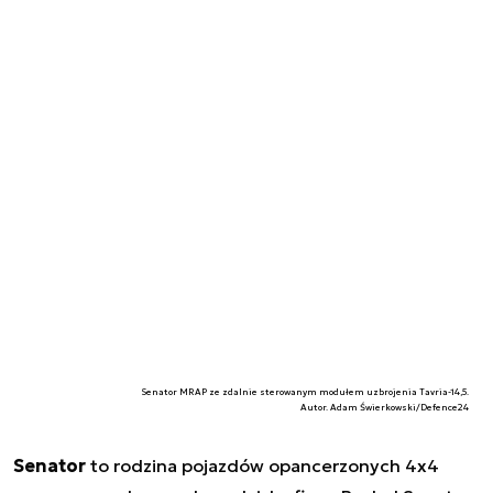
Senator MRAP ze zdalnie sterowanym modułem uzbrojenia Tavria-14,5.
Autor. Adam Świerkowski/Defence24
Senator
to rodzina pojazdów opancerzonych 4x4