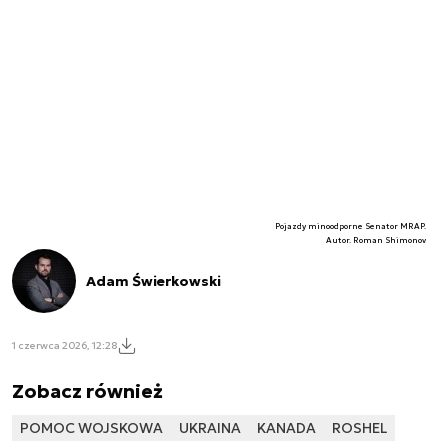
Pojazdy minoodporne Senator MRAP.
Autor. Roman Shimonov
Adam Świerkowski
1 czerwca 2026, 12:28
Zobacz również
POMOC WOJSKOWA
UKRAINA
KANADA
ROSHEL