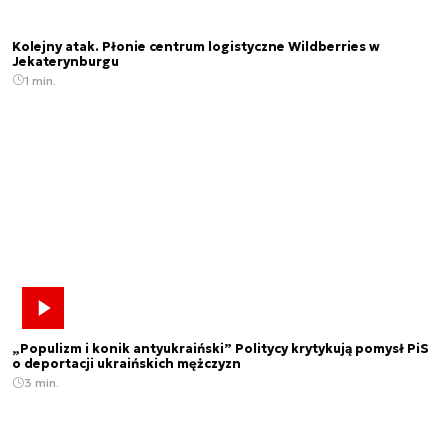
Kolejny atak. Płonie centrum logistyczne Wildberries w
Jekaterynburgu
1 min.
„Populizm i konik antyukraiński” Politycy krytykują pomysł PiS
o deportacji ukraińskich mężczyzn
3 min.