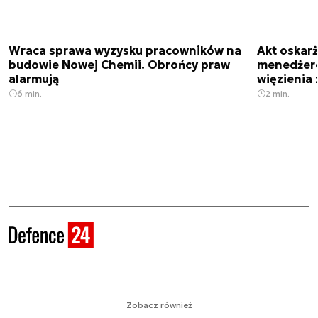
Wraca sprawa wyzysku pracowników na
Akt oskar
budowie Nowej Chemii. Obrońcy praw
menedżero
alarmują
więzienia z
6 min.
2 min.
Zobacz również