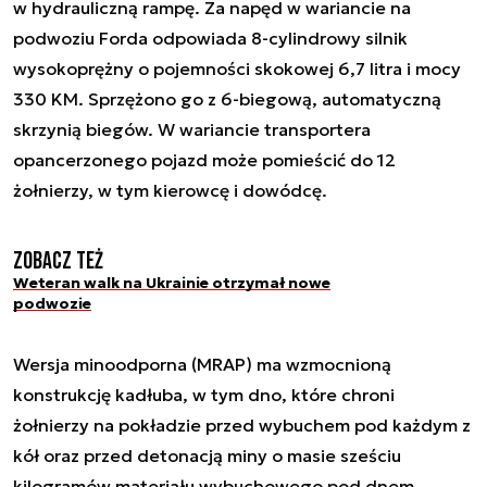
w hydrauliczną rampę. Za napęd w wariancie na
podwoziu Forda odpowiada 8-cylindrowy silnik
wysokoprężny o pojemności skokowej 6,7 litra i mocy
330 KM. Sprzężono go z 6-biegową, automatyczną
skrzynią biegów. W wariancie transportera
opancerzonego pojazd może pomieścić do 12
żołnierzy, w tym kierowcę i dowódcę.
Zobacz też
Weteran walk na Ukrainie otrzymał nowe
podwozie
Wersja minoodporna (MRAP) ma wzmocnioną
konstrukcję kadłuba, w tym dno, które chroni
żołnierzy na pokładzie przed wybuchem pod każdym z
kół oraz przed detonacją miny o masie sześciu
kilogramów materiału wybuchowego pod dnem