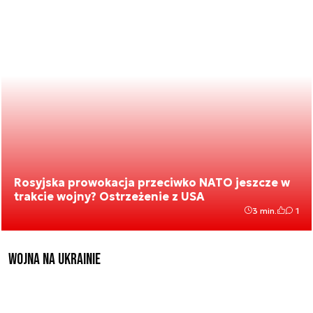
Rosyjska prowokacja przeciwko NATO jeszcze w
trakcie wojny? Ostrzeżenie z USA
3 min.
1
Wojna na Ukrainie