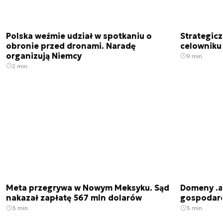
Polska weźmie udział w spotkaniu o
Strategic
obronie przed dronami. Naradę
celowniku 
organizują Niemcy
9 min.
2 min.
Meta przegrywa w Nowym Meksyku. Sąd
Domeny .ai
nakazał zapłatę 567 mln dolarów
gospodarek
3 min.
3 min.