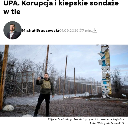
UPA. Korupcja i kiepskie sondaże
w tle
Michał Bruszewski
01.06.2026
7 min.
Zdjęcie Zełeńskiego obok steli przy wejściu do miasta Kupiańsk
Autor. Wołodymir Zełenski/X