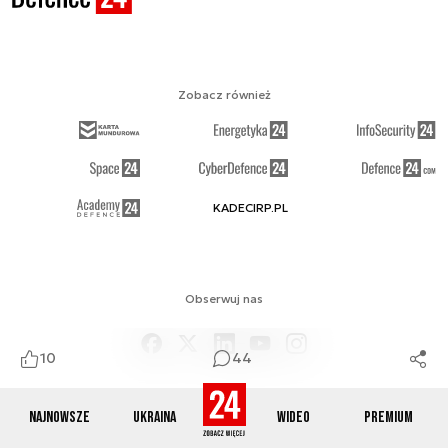
Zobacz również
KADECIRP.PL
Obserwuj nas
10
44
Najnowsze
Ukraina
Wideo
Premium
O NAS
KONTAKT
REGULAMIN
RSS
COOKIES