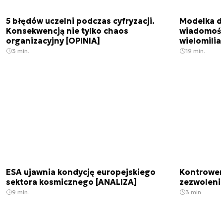
5 błędów uczelni podczas cyfryzacji.
Modelka da
Konsekwencją nie tylko chaos
wiadomośc
organizacyjny [OPINIA]
wielomili
3 min.
19 min.
ESA ujawnia kondycję europejskiego
Kontrowers
sektora kosmicznego [ANALIZA]
zezwoleni
9 min.
3 min.