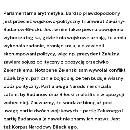
Parlamentarna arytmetyka. Bardzo prawdopodobny
jest przecież wojskowo-polityczny triumwirat Załużny-
Budanow-Biłecki. Jest w nim także pewna powojenna
wyborcza logika, gdzie koła wojskowe uznają, że armia
wykonała zadanie, broniąc kraju, ale zawiedli
skorumpowani politycy, więc np. prezydent Załużny
zawiera sojusz polityczny z opozycją przeciwko
Zełenskiemu. Notabene Zełenski sam wywołał konflikt
z Załużnym, panicznie bojąc się, że ten buduje własny
obóz polityczny. Partia Sługa Narodu nie chciała
zatem, by Budanow oraz Biłecki znaleźli się w opozycji
wobec niej. Zauważmy, że sondaże biorą już pod
uwagę partie dwóch wojskowych – partię Załużnego i
partię Budanowa (a nawet nie znamy ich nazw). Jest
też Korpus Narodowy Biłeckiego.