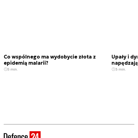
Co wspólnego ma wydobycie złota z
Upały i dy
epidemią malarii?
napędzają
5 min.
3 min.