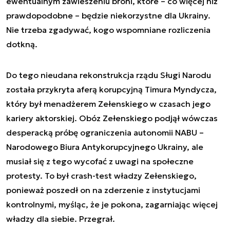
ewentualnym zawieszeniu broni, które – co więcej niż
prawdopodobne – będzie niekorzystne dla Ukrainy.
Nie trzeba zgadywać, kogo wspomniane rozliczenia
dotkną.
Do tego nieudana rekonstrukcja rządu Sługi Narodu
została przykryta aferą korupcyjną Timura Myndycza,
który był menadżerem Zełenskiego w czasach jego
kariery aktorskiej. Obóz Zełenskiego podjął wówczas
desperacką próbę ograniczenia autonomii NABU –
Narodowego Biura Antykorupcyjnego Ukrainy, ale
musiał się z tego wycofać z uwagi na społeczne
protesty. To był crash-test władzy Zełenskiego,
ponieważ poszedł on na zderzenie z instytucjami
kontrolnymi, myśląc, że je pokona, zagarniając więcej
władzy dla siebie. Przegrał.