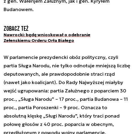
z gen. Wałerijem Załużnym, jak i gen. Kyryłem
Budanowem.
Zobacz też
Nawrocki: będę wnioskował o odebranie
Zełenskiemu Orderu Orła Białego
W parlamencie prezydencki obóz polityczny, czyli
partia Sługa Narodu, nie tylko odnotuje mniejszą liczbę
deputowanych, ale prawdopodobnie straci rząd
(nawet jako koalicjant). Do Rady Najwyższej miałyby
wejść ugrupowania: partia Załużnego z poparciem 30
proc., „Sługa Narodu” – 17 proc., partia Budanowa – 11
proc., partia Poroszenki – 9 proc. Oznacza to
absolutną klęskę „Sługi Narodu”, który traci ponad
połowę głosów z 40 proc. poparcia w obecnym,
przedłużonym z powodu wojny parlamencie.