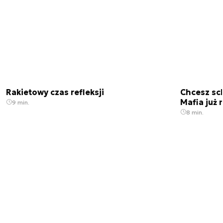
Rakietowy czas refleksji
Chcesz sc
Mafia już 
9 min.
8 min.