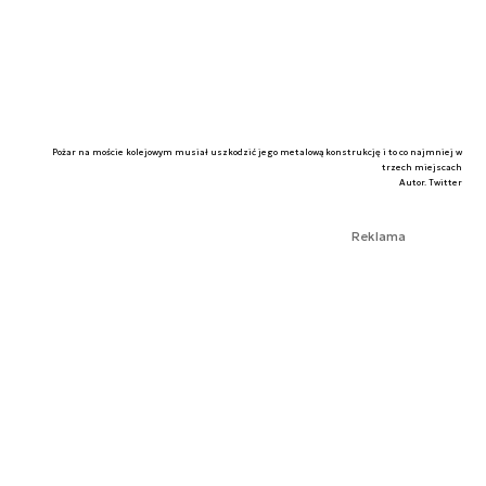
Pożar na moście kolejowym musiał uszkodzić jego metalową konstrukcję i to co najmniej w
trzech miejscach
Autor. Twitter
Reklama