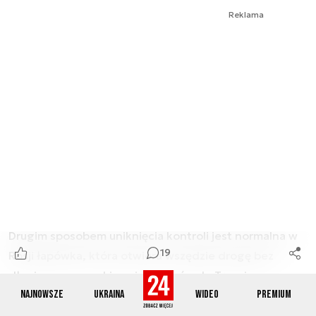
Reklama
Drugim sposobem uniknięcia kontroli jest normalna w
19
Rosji łapówka, która otwiera wszędzie drogę bez
długiego przeszukiwania ciężarówek. Trzecim
czynnikiem ułatwiającym wjazd na most była rutyna,
Najnowsze
Ukraina
Wideo
Premium
która stępiała czujność osób kontrolujących na tyle, że