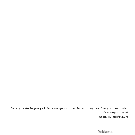
Podpory mostu drogowego, które prawdopodobnie trzeba będzie wymienić przy naprawie dwóch
zniszczonych przęseł
Autor. YouTube/M.Dura
Reklama