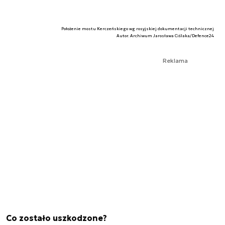
Położenie mostu Kerczeńskiego wg rosyjskiej dokumentacji technicznej
Autor. Archiwum Jarosława Ciślaka/Defence24
Reklama
Co zostało uszkodzone?