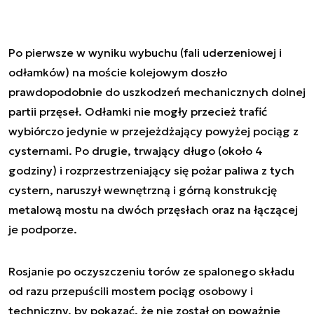
Po pierwsze w wyniku wybuchu (fali uderzeniowej i
odłamków) na moście kolejowym doszło
prawdopodobnie do uszkodzeń mechanicznych dolnej
partii przęseł. Odłamki nie mogły przecież trafić
wybiórczo jedynie w przejeżdżający powyżej pociąg z
cysternami. Po drugie, trwający długo (około 4
godziny) i rozprzestrzeniający się pożar paliwa z tych
cystern, naruszył wewnętrzną i górną konstrukcję
metalową mostu na dwóch przęsłach oraz na łączącej
je podporze.
Rosjanie po oczyszczeniu torów ze spalonego składu
od razu przepuścili mostem pociąg osobowy i
techniczny, by pokazać, że nie został on poważnie