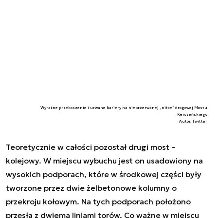
Wyraźne przekoszenie i urwane bariery na nieprzerwanej „nitce” drogowej Mostu
Kerczeńskiego
Autor. Twitter
Teoretycznie w całości pozostał drugi most –
kolejowy. W miejscu wybuchu jest on usadowiony na
wysokich podporach, które w środkowej części były
tworzone przez dwie żelbetonowe kolumny o
przekroju kołowym. Na tych podporach położono
przęsła z dwiema liniami torów. Co ważne w miejscu