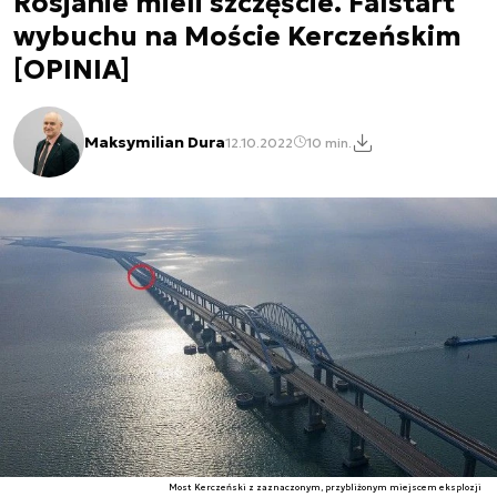
Rosjanie mieli szczęście. Falstart
wybuchu na Moście Kerczeńskim
[OPINIA]
Maksymilian Dura
12.10.2022
10 min.
Most Kerczeński z zaznaczonym, przybliżonym miejscem eksplozji