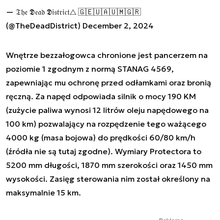
— 𝔗𝔥𝔢 𝕯𝔢𝔞𝔡 𝕯𝔦𝔰𝔱𝔯𝔦𝔠𝔱△ 🇬🇪🇺🇦🇺🇲🇬🇷
(@TheDeadDistrict)
December 2, 2024
Wnętrze bezzałogowca chronione jest pancerzem na
poziomie 1 zgodnym z normą STANAG 4569,
zapewniając mu ochronę przed odłamkami oraz bronią
ręczną. Za napęd odpowiada silnik o mocy 190 KM
(zużycie paliwa wynosi 12 litrów oleju napędowego na
100 km) pozwalający na rozpędzenie tego ważącego
4000 kg (masa bojowa) do prędkości 60/80 km/h
(źródła nie są tutaj zgodne). Wymiary Protectora to
5200 mm długości, 1870 mm szerokości oraz 1450 mm
wysokości. Zasięg sterowania nim został określony na
maksymalnie 15 km.