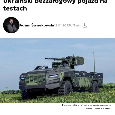
Ukraiński bezzałogowy pojazd na
testach
Adam Świerkowski
12.01.2025
3 min.
Protector UGV w roli wozu wsparcia ogniowego.
Autor. Ukrainian Armor