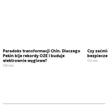
Paradoks transformacji Chin. Dlaczego
Czy zaćmi
Pekin bije rekordy OZE i buduje
bezpiecze
elektrownie węglowe?
2 min.
6 min.