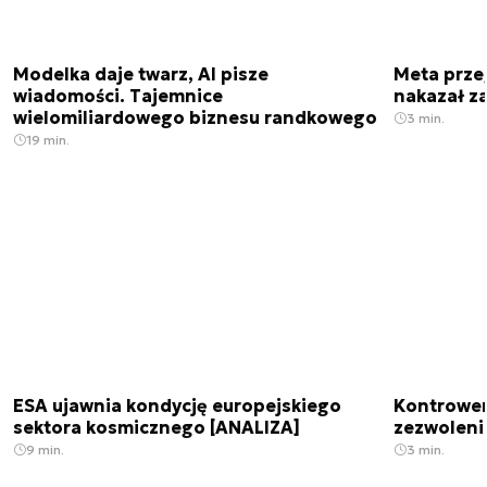
Modelka daje twarz, AI pisze
Meta prze
wiadomości. Tajemnice
nakazał z
wielomiliardowego biznesu randkowego
3 min.
19 min.
ESA ujawnia kondycję europejskiego
Kontrowers
sektora kosmicznego [ANALIZA]
zezwoleni
9 min.
3 min.