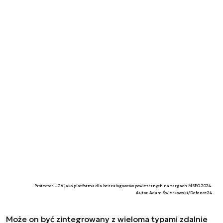
Protector UGV jako platforma dla bezzałogowców powietrznych na targach MSPO 2024.
Autor. Adam Świerkowski/Defence24
Może on być zintegrowany z wieloma typami zdalnie