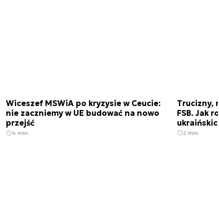
Wiceszef MSWiA po kryzysie w Ceucie:
Trucizny, 
nie zaczniemy w UE budować na nowo
FSB. Jak r
przejść
ukraiński
4 min.
2 min.