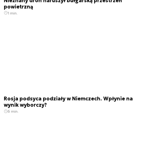
Nieznany dron naruszył bułgarską przestrzeń
powietrzną
1 min.
Rosja podsyca podziały w Niemczech. Wpłynie na
wynik wyborczy?
6 min.