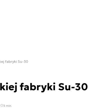
iej fabryki Su-30
kiej fabryki Su-30
3
3 min.