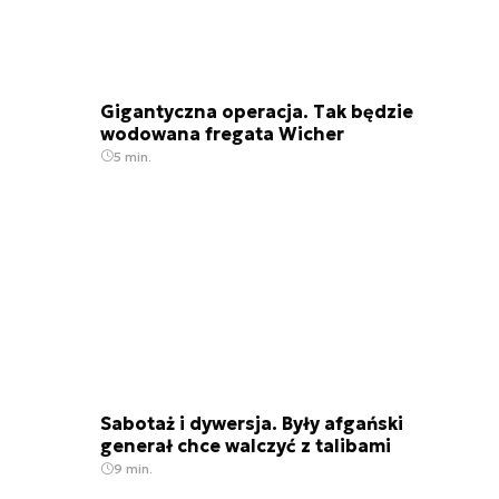
Gigantyczna operacja. Tak będzie
wodowana fregata Wicher
5 min.
Sabotaż i dywersja. Były afgański
generał chce walczyć z talibami
9 min.