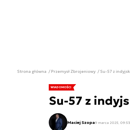
Strona główna
Przemysł Zbrojeniowy
Su-57 z indyjsk
WIADOMOŚCI
Su-57 z indyjs
Maciej Szopa
9 marca 2025, 09:5