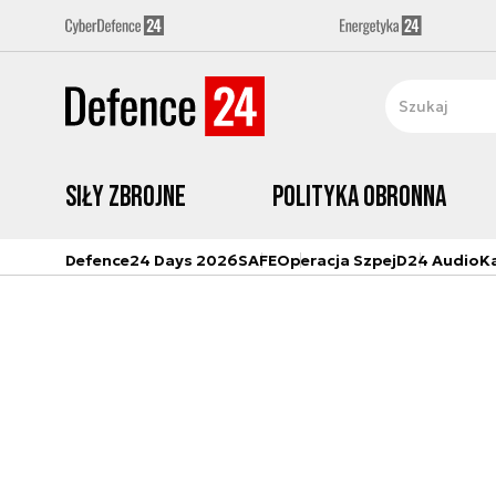
Siły zbrojne
Polityka obronna
Defence24 Days 2026
SAFE
Operacja Szpej
D24 Audio
K