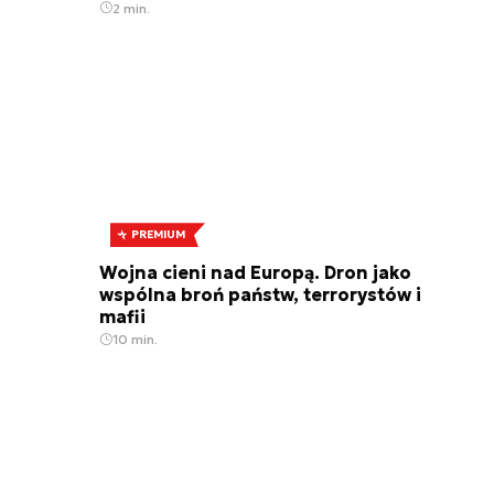
2 min.
PREMIUM
Wojna cieni nad Europą. Dron jako
wspólna broń państw, terrorystów i
mafii
10 min.