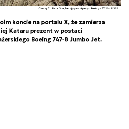
Obecny Air Force One, bazujący na słynnym Boeingu 747. Fot. USAF
oim koncie na portalu X, że zamierza
iej Kataru prezent w postaci
żerskiego Boeing 747-8 Jumbo Jet.