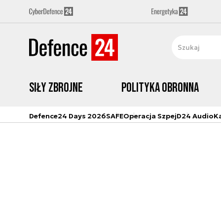
Siły zbrojne
Polityka obronna
Defence24 Days 2026
SAFE
Operacja Szpej
D24 Audio
K