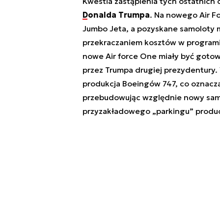
Kwestia zastąpienia tych ostatnich c
Donalda Trumpa
. Na nowego Air 
Jumbo Jeta, a pozyskane samoloty m
przekraczaniem kosztów w programi
nowe Air force One miały być goto
przez Trumpa drugiej prezydentury.
produkcja Boeingów 747, co oznacza
przebudowując względnie nowy samo
przyzakładowego „parkingu” produ