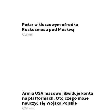
Pożar w kluczowym ośrodku
Roskosmosu pod Moskwą
2 min.
Armia USA masowo likwiduje konta
na platformach. Oto czego może
nauczyć się Wojsko Polskie
16 min.