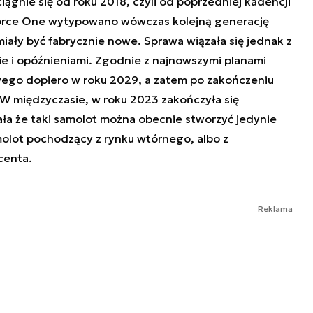
iągnie się od roku 2018, czyli od poprzedniej kadencji
Force One wytypowano wówczas kolejną generację
iały być fabrycznie nowe. Sprawa wiązała się jednak z
e i opóźnieniami. Zgodnie z najnowszymi planami
wego dopiero w roku 2029, a zatem po zakończeniu
 W międzyczasie, w roku 2023 zakończyła się
ła że taki samolot można obecnie stworzyć jedynie
lot pochodzący z rynku wtórnego, albo z
centa.
Reklama