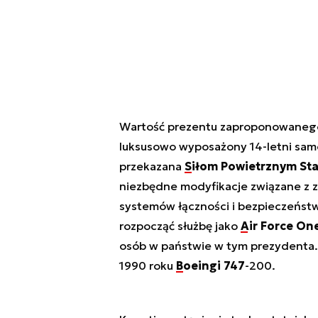
Wartość prezentu zaproponowaneg
luksusowo wyposażony 14-letni samo
przekazana
Siłom Powietrznym St
niezbędne modyfikacje związane z 
systemów łączności i bezpieczeństw
rozpocząć służbę jako
Air Force On
osób w państwie w tym prezydenta. 
1990 roku
Boeingi 747
-200.