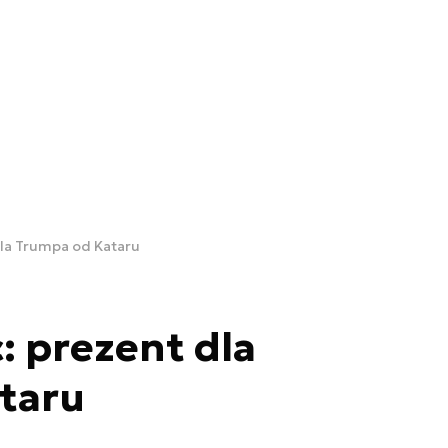
dla Trumpa od Kataru
: prezent dla
taru