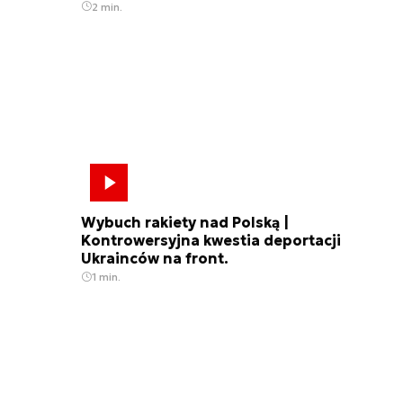
2 min.
Wybuch rakiety nad Polską |
Kontrowersyjna kwestia deportacji
Ukrainców na front.
1 min.