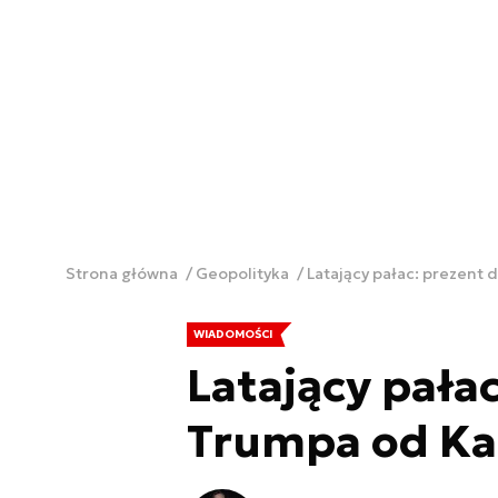
Strona główna
Geopolityka
Latający pałac: prezent 
WIADOMOŚCI
Latający pałac
Trumpa od Ka