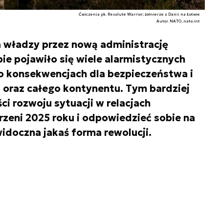
Ćwiczenia pk. Resolute Warrior; żołnierze z Danii na Łotwie
Autor. NATO, nato.int
 władzy przez nową administrację
e pojawiło się wiele alarmistycznych
 o konsekwencjach dla bezpieczeństwa i
 oraz całego kontynentu. Tym bardziej
ci rozwoju sytuacji w relacjach
rzeni 2025 roku i odpowiedzieć sobie na
widoczna jakaś forma rewolucji.