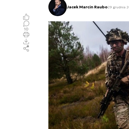
Jacek Marcin Raubo
29 grudnia 
10