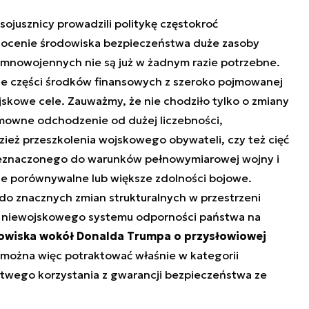
ojusznicy prowadzili politykę częstokroć
ch ocenie środowiska bezpieczeństwa duże zasoby
imnowojennych nie są już w żadnym razie potrzebne.
e części środków finansowych z szeroko pojmowanej
jskowe cele. Zauważmy, że nie chodziło tylko o zmiany
 umowne odchodzenie od dużej liczebności,
ież przeszkolenia wojskowego obywateli, czy też cięć
zeznaczonego do warunków pełnowymiarowej wojny i
ce porównywalne lub większe zdolności bojowe.
o znacznych zmian strukturalnych w przestrzeni
e niewojskowego systemu odporności państwa na
owiska wokół Donalda Trumpa o przysłowiowej
można więc potraktować właśnie w kategorii
łatwego korzystania z gwarancji bezpieczeństwa ze