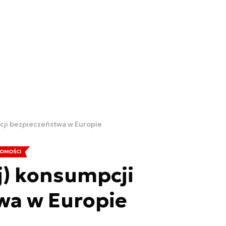
cji bezpieczeństwa w Europie
OMOŚCI
j) konsumpcji
wa w Europie