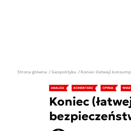
Strona główna
Geopolityka
Koniec (łatwej) konsump
ANALIZA
KOMENTARZ
OPINIA
WIAD
Koniec (łatwe
bezpieczeńst