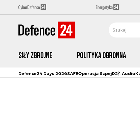
Siły zbrojne
Polityka obronna
Defence24 Days 2026
SAFE
Operacja Szpej
D24 Audio
K