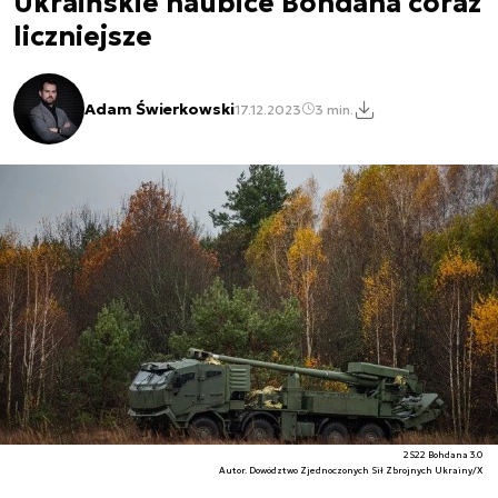
Ukraińskie haubice Bohdana coraz
liczniejsze
Adam Świerkowski
17.12.2023
3 min.
2S22 Bohdana 3.0
Autor. Dowództwo Zjednoczonych Sił Zbrojnych Ukrainy/X