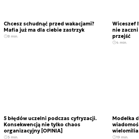
Chcesz schudnąć przed wakacjami?
Wiceszef 
Mafia już ma dla ciebie zastrzyk
nie zaczn
przejść
8 min.
4 min.
5 błędów uczelni podczas cyfryzacji.
Modelka da
Konsekwencją nie tylko chaos
wiadomośc
organizacyjny [OPINIA]
wielomili
3 min.
19 min.