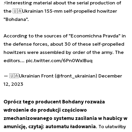
⚡️Interesting material about the serial production of
the 🇺🇦Ukrainian 155-mm self-propelled howitzer
"Bohdana".
According to the sources of "Economichna Pravda" in
the defense forces, about 30 of these self-propelled
howitzers were assembled by order of the army. The
editors…
pic.twitter.com/6Pn0WxlBuq
— 🇺🇦Ukrainian Front (@front_ukrainian)
December
12, 2023
Oprócz tego producent Bohdany rozważa
wdrożenie do produkcji częściowo
zmechanizowanego systemu zasilania w haubicy w
amunicję, czytaj: automatu ładowania
. To ułatwiłby