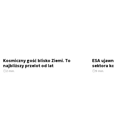
Kosmiczny gość blisko Ziemi. To
ESA ujawn
najbliższy przelot od lat
sektora k
2 min.
9 min.