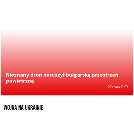
Nieznany dron naruszył bułgarską przestrzeń
powietrzną
1 min.
Wojna na Ukrainie