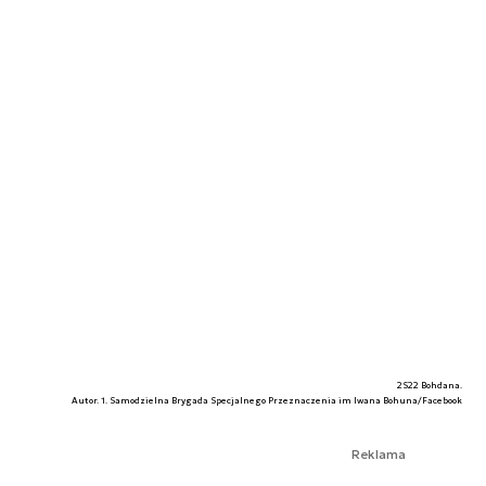
2S22 Bohdana.
Autor. 1. Samodzielna Brygada Specjalnego Przeznaczenia im Iwana Bohuna/Facebook
Reklama