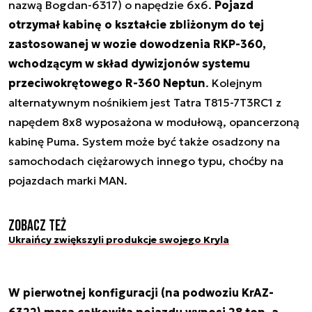
nazwą Bogdan-6317) o napędzie 6x6.
Pojazd
otrzymał kabinę o kształcie zbliżonym do tej
zastosowanej w wozie dowodzenia RKP-360,
wchodzącym w skład dywizjonów systemu
przeciwokrętowego R-360 Neptun
. Kolejnym
alternatywnym nośnikiem jest Tatra T815-7T3RC1 z
napędem 8x8 wyposażona w modułową, opancerzoną
kabinę Puma. System może być także osadzony na
samochodach ciężarowych innego typu, choćby na
pojazdach marki MAN.
Zobacz też
Ukraińcy zwiększyli produkcje swojego Kryla
W pierwotnej konfiguracji (na podwoziu KrAZ-
6322) masa całkowita pojazdu wynosi 28 ton, a