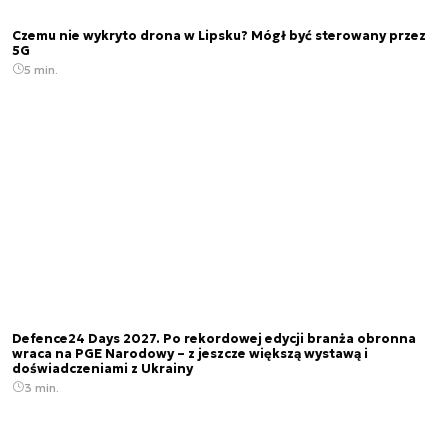
Czemu nie wykryto drona w Lipsku? Mógł być sterowany przez
5G
5 min.
Defence24 Days 2027. Po rekordowej edycji branża obronna
wraca na PGE Narodowy – z jeszcze większą wystawą i
doświadczeniami z Ukrainy
3 min.