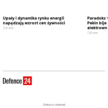
Upały i dynamika rynku energii
Paradoks 
napędzają wzrost cen żywności
Pekin bije
elektrown
3 min.
6 min.
Zobacz również