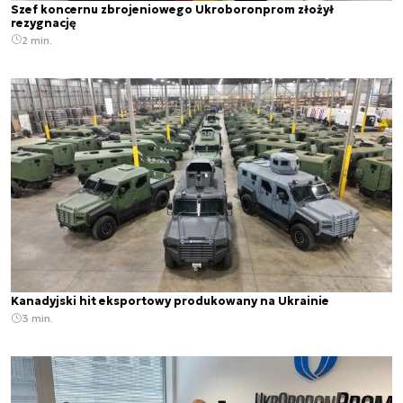
Szef koncernu zbrojeniowego Ukroboronprom złożył
rezygnację
2 min.
Kanadyjski hit eksportowy produkowany na Ukrainie
3 min.