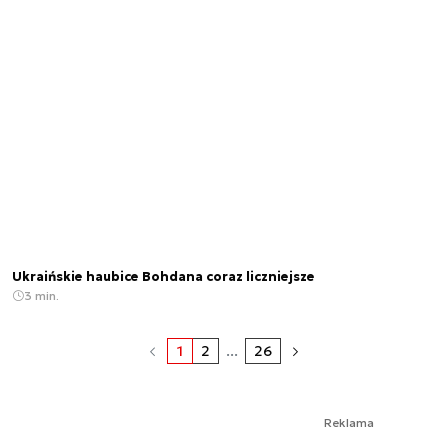
Ukraińskie haubice Bohdana coraz liczniejsze
3 min.
1
2
...
26
Reklama