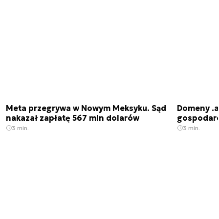
Meta przegrywa w Nowym Meksyku. Sąd
Domeny .ai
nakazał zapłatę 567 mln dolarów
gospodarek
3 min.
3 min.