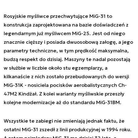
Rosyjskie myśliwce przechwytujące MiG-31 to
konstrukcja zaprojektowana na bazie doświadczeń z
legendarnym już myśliwcem MiG-25. Jest od niego
znacznie cięższy i posiada dwuosobową załogę, a jego
parametry techniczne, w tym prędkość maksymalna,
budzą respekt do dzisiaj. Maszyny te nadal pozostają
w służbie w liczbie około stu egzemplarzy, a
kilkanaście z nich zostało przebudowanych do wersji
MiG-31K - nosiciela pocisków aerobalistycznych Ch-
47M2 Kindżał. Z kolei warianty myśliwskie przeszły
kolejne modernizacje aż do standardu MiG-31BM.
Wszystkie te zabiegi nie zmieniają jednak faktu, że
ostatni MiG-31 zszedł z linii produkcyjnej w 1994 roku.
A zatem najmłodszy MiG-31 ma dzisiaj 32 lata, a