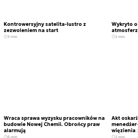
Kontrowersyjny satelita-lustro z
Wykryto o
zezwoleniem na start
atmosfer
3 min.
2 min.
Wraca sprawa wyzysku pracowników na
Akt oskar
budowie Nowej Chemii. Obrońcy praw
menedżero
alarmują
więzienia z
6 min.
2 min.