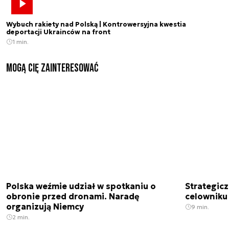
Wybuch rakiety nad Polską | Kontrowersyjna kwestia
deportacji Ukrainców na front
1 min.
Mogą Cię zainteresować
Polska weźmie udział w spotkaniu o
Strategic
obronie przed dronami. Naradę
celowniku 
organizują Niemcy
9 min.
2 min.