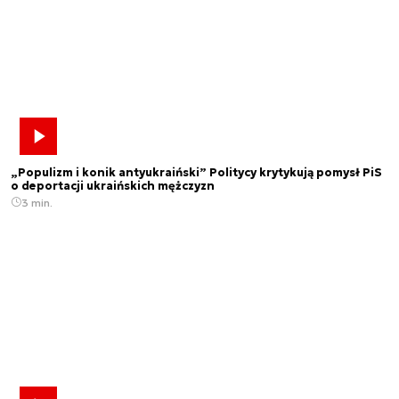
„Populizm i konik antyukraiński” Politycy krytykują pomysł PiS
o deportacji ukraińskich mężczyzn
3 min.