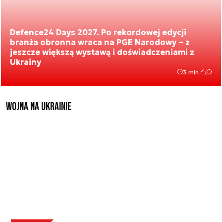
Defence24 Days 2027. Po rekordowej edycji
branża obronna wraca na PGE Narodowy – z
jeszcze większą wystawą i doświadczeniami z
Ukrainy
3 min.
Wojna na Ukrainie