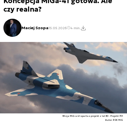
Koncepcja MiGa-41 gotowa. Ale
czy realna?
Maciej Szopa
15.05.2026
4 min.
Wizja MiG-a-41 oparta o projekt z lat 80 - Projekt 701
Autor. RSK MiG