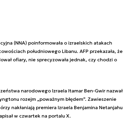
yjna (NNA) poinformowała o izraelskich atakach
cowościach południowego Libanu. AFP przekazała, że
wał ofiary, nie sprecyzowała jednak, czy chodzi o
czeństwa narodowego Izraela Itamar Ben-Gwir nazwał
yngtonu rozejm „poważnym błędem”. Zawieszenie
órzy nakłaniają premiera Izraela Benjamina Netanjahu
pisał w czwartek na portalu X.