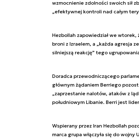
wzmocnienie zdolności swoich sił zb
„efektywnej kontroli nad całym tery
Hezbollah zapowiedział we wtorek,
broni z Izraelem, a „każda agresja 
silniejszą reakcję” tego ugrupowania
Doradca przewodniczącego parlamen
głównym żądaniem Berriego pozosta
„zaprzestanie nalotów, ataków z ląd
południowym Libanie. Berri jest lide
Wspierany przez Iran Hezbollah pozo
marca grupa włączyła się do wojny US