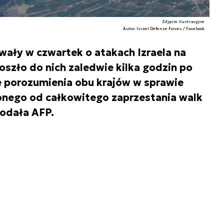
Zdjęcie ilustracyjne
Autor. Israel Defense Forces / Facebook
ały w czwartek o atakach Izraela na
oszło do nich zaledwie kilka godzin po
 porozumienia obu krajów w sprawie
ionego od całkowitego zaprzestania walk
podała AFP.