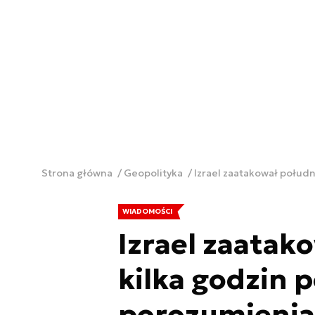
Strona główna
Geopolityka
Izrael zaatakował połudn
WIADOMOŚCI
Izrael zaatak
kilka godzin 
porozumienia