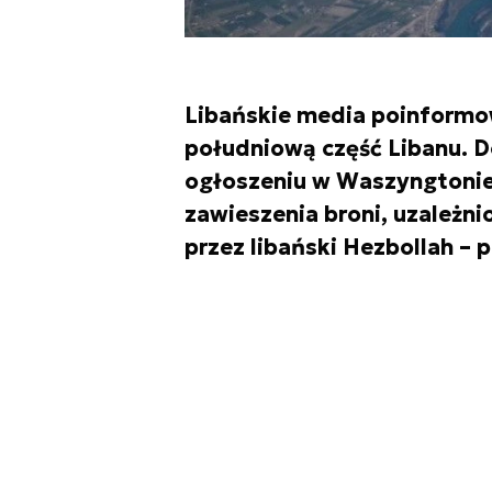
Libańskie media poinformow
południową część Libanu. D
ogłoszeniu w Waszyngtonie
zawieszenia broni, uzależn
przez libański Hezbollah – 