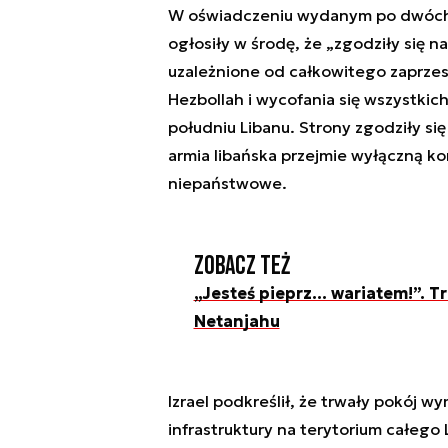
W oświadczeniu wydanym po dwóch 
ogłosiły w środę, że „zgodziły się 
uzależnione od całkowitego zaprzest
Hezbollah i wycofania się wszystkic
południu Libanu. Strony zgodziły się
armia libańska przejmie wyłączną k
niepaństwowe.
Zobacz też
„Jesteś pieprz… wariatem!”. 
Netanjahu
Izrael podkreślił, że trwały pokój wy
infrastruktury na terytorium całego 