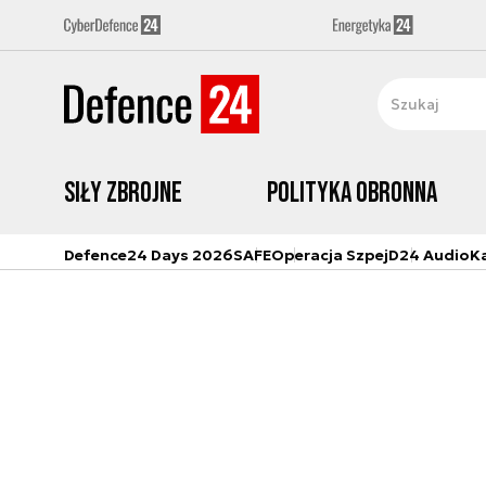
Siły zbrojne
Polityka obronna
Defence24 Days 2026
SAFE
Operacja Szpej
D24 Audio
K