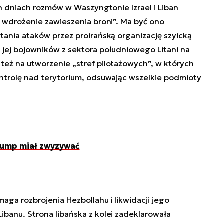
dniach rozmów w Waszyngtonie Izrael i Liban
na wdrożenie zawieszenia broni”. Ma być ono
ania ataków przez proirańską organizację szyicką
h jej bojowników z sektora południowego Litani na
 też na utworzenie „stref pilotażowych”, w których
ontrolę nad terytorium, odsuwając wszelkie podmioty
Trump miał zwyzywać
maga rozbrojenia Hezbollahu i likwidacji jego
Libanu. Strona libańska z kolei zadeklarowała