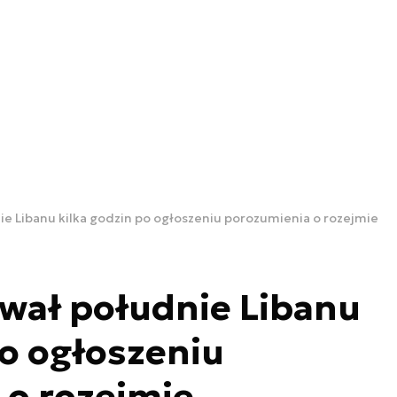
ie Libanu kilka godzin po ogłoszeniu porozumienia o rozejmie
ował południe Libanu
po ogłoszeniu
 o rozejmie