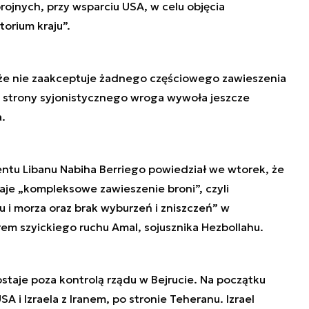
rojnych, przy wsparciu USA, w celu objęcia
torium kraju”.
 że nie zaakceptuje żadnego częściowego zawieszenia
ze strony syjonistycznego wroga wywoła jeszcze
.
tu Libanu Nabiha Berriego powiedział we wtorek, że
je „kompleksowe zawieszenie broni”, czyli
u i morza oraz brak wyburzeń i zniszczeń” w
rem szyickiego ruchu Amal, sojusznika Hezbollahu.
staje poza kontrolą rządu w Bejrucie. Na początku
A i Izraela z Iranem, po stronie Teheranu. Izrael