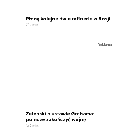
Płoną kolejne dwie rafinerie w Rosji
2 min.
Reklama
Zełenski o ustawie Grahama:
pomoże zakończyć wojnę
2 min.