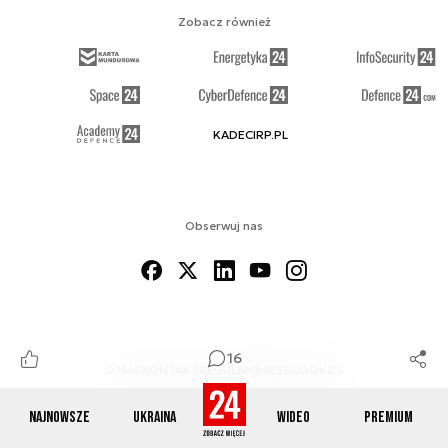
Zobacz również
KADECIRP.PL
Obserwuj nas
16
O NAS
KONTAKT
REGULAMIN
RSS
COOKIES
Najnowsze
Ukraina
Wideo
Premium