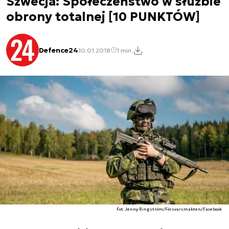
Szwecja: Społeczeństwo w służbie
obrony totalnej [10 PUNKTÓW]
Defence24
10.01.2018
1 min.
Fot. Jenny Ringström/Försvarsmakten/Facebook