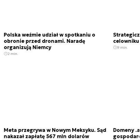
Polska weźmie udział w spotkaniu o
Strategic
obronie przed dronami. Naradę
celowniku 
organizują Niemcy
9 min.
2 min.
Meta przegrywa w Nowym Meksyku. Sąd
Domeny .ai
nakazał zapłatę 567 mln dolarów
gospodarek