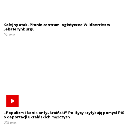
Kolejny atak. Płonie centrum logistyczne Wildberries w
Jekaterynburgu
1 min.
„Populizm i konik antyukraiński” Politycy krytykują pomysł PiS
o deportacji ukraińskich mężczyzn
3 min.