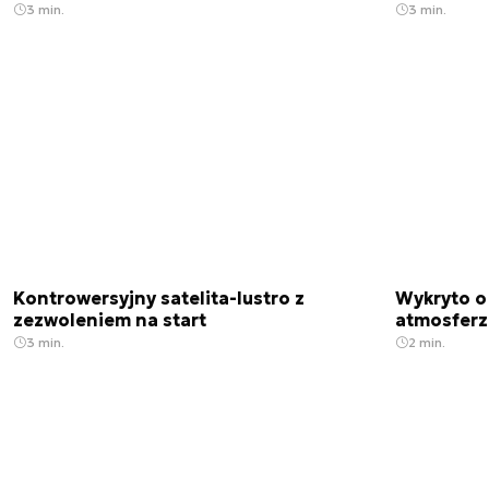
3 min.
3 min.
Kontrowersyjny satelita-lustro z
Wykryto o
zezwoleniem na start
atmosfer
3 min.
2 min.