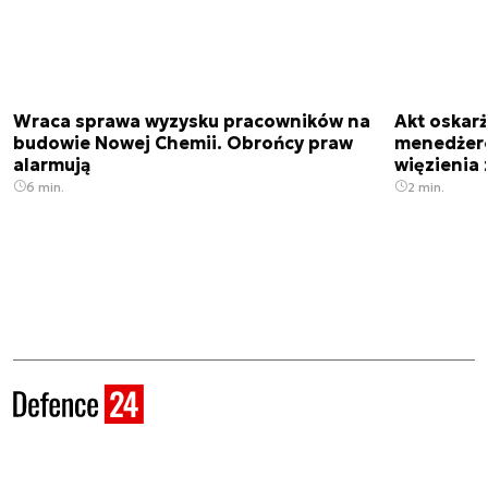
Wraca sprawa wyzysku pracowników na
Akt oskar
budowie Nowej Chemii. Obrońcy praw
menedżero
alarmują
więzienia z
6 min.
2 min.