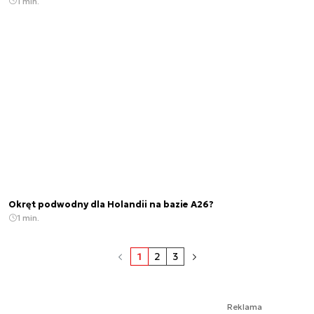
1 min.
Okręt podwodny dla Holandii na bazie A26?
1 min.
1
2
3
Reklama