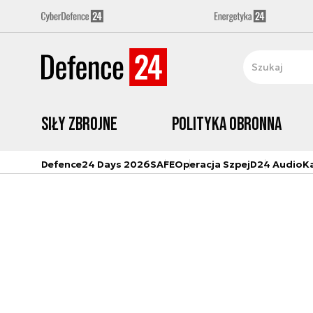
Siły zbrojne
Polityka obronna
Defence24 Days 2026
SAFE
Operacja Szpej
D24 Audio
K