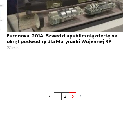
Euronaval 2014: Szwedzi upublicznią ofertę na
okręt podwodny dla Marynarki Wojennej RP
1 min.
1
2
3