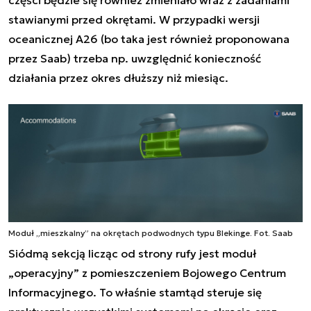
części będzie się również zmieniało wraz z zadaniami
stawianymi przed okrętami. W przypadki wersji
oceanicznej A26 (bo taka jest również proponowana
przez Saab) trzeba np. uwzględnić konieczność
działania przez okres dłuższy niż miesiąc.
Moduł „mieszkalny” na okrętach podwodnych typu Blekinge. Fot. Saab
Siódmą sekcją licząc od strony rufy jest moduł
„operacyjny” z pomieszczeniem Bojowego Centrum
Informacyjnego. To właśnie stamtąd steruje się