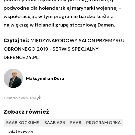
podwodne dla holenderskiej marynarki wojennej –
współpracując w tym programie bardzo ściśle z
największą w Holandii grupą stoczniową Damen.
Czytaj też:
MIĘDZYNARODOWY SALON PRZEMYSŁU
OBRONNEGO 2019 - SERWIS SPECJALNY
DEFENCE24.PL
Maksymilian Dura
30 sierpnia 2019, 11:55
Zobacz również
SAAB KOCKUMS
SAAB A26
SAAB
PROGRAM ORKA
pokaż wszystkie