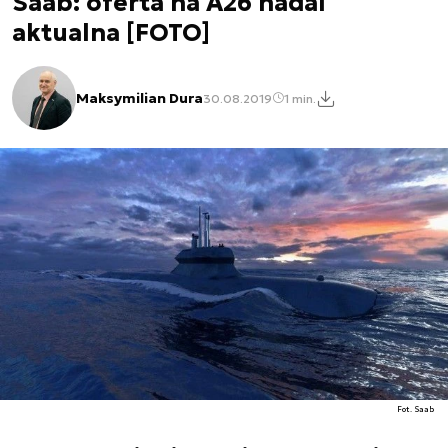
Saab: oferta na A26 nadal
aktualna [FOTO]
Maksymilian Dura
30.08.2019
1 min.
Fot. Saab