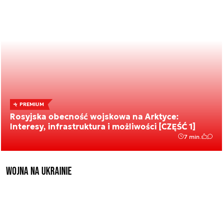
PREMIUM
Rosyjska obecność wojskowa na Arktyce:
Interesy, infrastruktura i możliwości [CZĘŚĆ 1]
7 min.
Wojna na Ukrainie