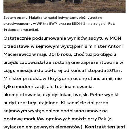
System ppanc. Malutka to nadal jedyny samobieżny zestaw
przeciwpancerny w WP (na BWP, oraz na BRDM-2 - na zdjęciu). Fot.
14dappanc.wp.mil.pl.
Ostatecznie podsumowanie wyników audytu w MON
przedstawił w sejmowym wystąpieniu minister Antoni
Macierewicz w maju 2016 roku, choć tuż po objęciu
urzędu zapowiadał że zostaną one zaprezentowane w
ciągu miesiąca do półtorej od końca listopada 2015 r.
Minister przedstawił krytyczną ocenę stanu armii, nie
tylko modernizacji, ale też finansowania,
ukompletowania, czy dyslokacji wojsk. Pełne wyniki
audytu zostały utajnione. Kilkanaście dni przed
sejmowym wystąpieniem podpisano umowę na
dostawę modułów ogniowych moździerzy Rak (z
wyłączeniem pewnych elementów).
Kontrakt ten jest