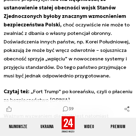
ustanowienie stałej obecności wojsk Stanów
Zjednoczonych byłoby znacznym wzmocnieniem
bezpieczeństwa Polski,
choć oczywiście nie może to
zwalniać z dbania o własny potencjał obronny.
Doświadczenia innych państw, np. Korei Południowej,
pokazują że może być wręcz odwrotnie – sojusznicza
obecność sprzyja „wpięciu” w nowoczesne systemy i
przyjęciu standardów. Do tego państwo przyjmujące
musi być jednak odpowiednio przygotowane.
Czytaj też:
„Fort Trump” po koreańsku, czyli o płaceniu
za bezpieczeństwo [OPINIA]
39
Ważnym wyzwaniem dla MON jest natomiast
współpraca w ramach Unii Europejskiej. Polska
Najnowsze
Ukraina
Wideo
Premium
dołączyła do mechanizmu współpracy w ramach