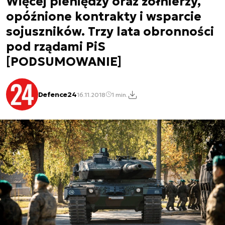
Więcej pieniędzy oraz żołnierzy,
opóźnione kontrakty i wsparcie
sojuszników. Trzy lata obronności
pod rządami PiS
[PODSUMOWANIE]
Defence24
16.11.2018
1 min.