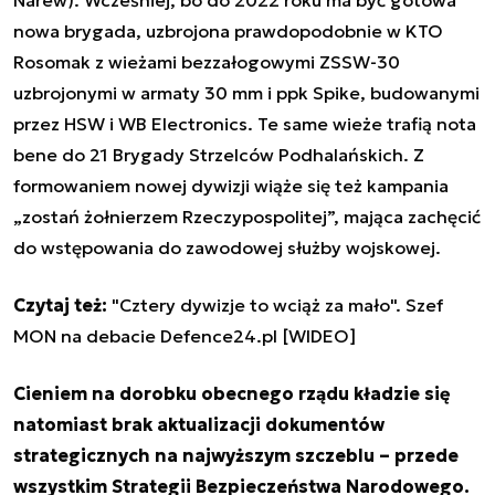
Narew). Wcześniej, bo do 2022 roku ma być gotowa
nowa brygada, uzbrojona prawdopodobnie w KTO
Rosomak z wieżami bezzałogowymi ZSSW-30
uzbrojonymi w armaty 30 mm i ppk Spike, budowanymi
przez HSW i WB Electronics. Te same wieże trafią nota
bene do 21 Brygady Strzelców Podhalańskich. Z
formowaniem nowej dywizji wiąże się też kampania
„zostań żołnierzem Rzeczypospolitej”, mająca zachęcić
do wstępowania do zawodowej służby wojskowej.
Czytaj też:
"Cztery dywizje to wciąż za mało". Szef
MON na debacie Defence24.pl [WIDEO]
Cieniem na dorobku obecnego rządu kładzie się
natomiast brak aktualizacji dokumentów
strategicznych na najwyższym szczeblu – przede
wszystkim Strategii Bezpieczeństwa Narodowego.