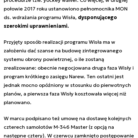
procedurze tzw. yockey waiver. Co więcej, w drugiej
połowie 2017 roku ustanowiono pełnomocnika MON
ds. wdrażania programu Wisła,
dysponującego
szerokimi uprawnieniami.
Przyjęty sposób realizacji programu Wisła ma w
założeniu dać szanse na budowę zintegrowanego
systemu obrony powietrznej, o ile zostaną
zrealizowane: obecnie negocjowana druga faza Wisły i
program krótkiego zasięgu Narew. Ten ostatni jest
jednak mocno opóźniony w stosunku do pierwotnych
planów, a pierwsza faza Wisły kosztowała więcej niż
planowano.
W marcu podpisano też umowę na dostawę kolejnych
czterech samolotów M-346 Master (z opcją na
następne cztery). W czerwcu zamknięto postępowanie