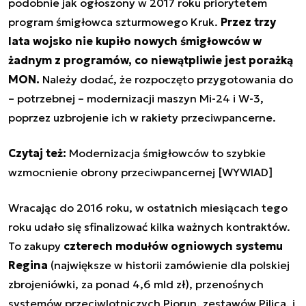
podobnie jak ogłoszony w 2017 roku priorytetem
program śmigłowca szturmowego Kruk.
Przez trzy
lata wojsko nie kupiło nowych śmigłowców w
żadnym z programów, co niewątpliwie jest porażką
MON.
Należy dodać, że rozpoczęto przygotowania do
– potrzebnej – modernizacji maszyn Mi-24 i W-3,
poprzez uzbrojenie ich w rakiety przeciwpancerne.
Czytaj też:
Modernizacja śmigłowców to szybkie
wzmocnienie obrony przeciwpancernej [WYWIAD]
Wracając do 2016 roku, w ostatnich miesiącach tego
roku udało się sfinalizować kilka ważnych kontraktów.
To zakupy
czterech modułów ogniowych systemu
Regina
(największe w historii zamówienie dla polskiej
zbrojeniówki, za ponad 4,6 mld zł), przenośnych
systemów przeciwlotniczych Piorun, zestawów Pilica, i