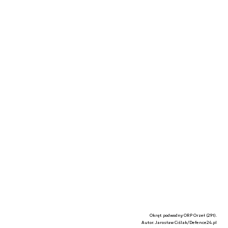
Okręt podwodny ORP Orzeł (291).
Autor. Jarosław Ciślak/Defence24.pl