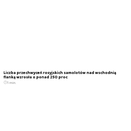
Liczba przechwyceń rosyjskich samolotów nad wschodnią
flanką wzrosła o ponad 250 proc
1 min.