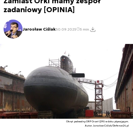
Zamiast Orki mamy zespół
zadaniowy [OPINIA]
Jarosław Ciślak
30.09.2025
5 min.
Okręt podwodny ORP Orzeł (291) w doku pływającym.
Autor. Jarosław Ciślak/Defence24.pl