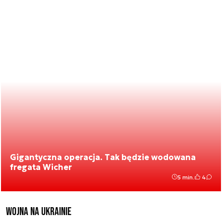
Gigantyczna operacja. Tak będzie wodowana
fregata Wicher
5 min.
4
Wojna na Ukrainie