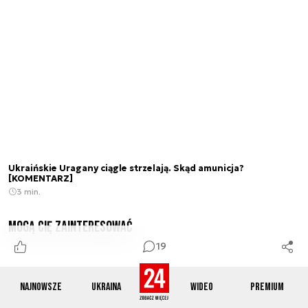
Ukraińskie Uragany ciągle strzelają. Skąd amunicja?
[KOMENTARZ]
3 min.
Mogą Cię zainteresować
19
Najnowsze
Ukraina
Wideo
Premium