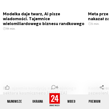
Modelka daje twarz, AI pisze
Meta prze
wiadomości. Tajemnice
nakazał z
wielomiliardowego biznesu randkowego
3 min.
19 min.
6
ESA ujawnia kondycję europejskiego
Kontrowers
sektora kosmicznego [ANALIZA]
zezwoleni
9 min.
3 min.
Najnowsze
Ukraina
Wideo
Premium