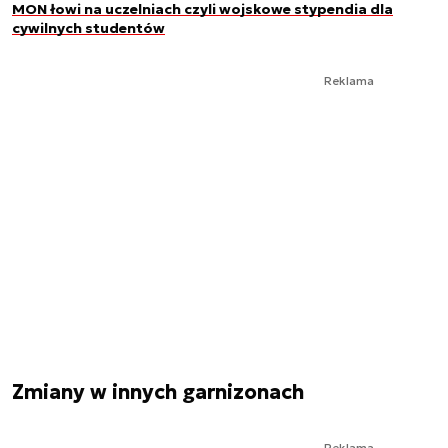
MON łowi na uczelniach czyli wojskowe stypendia dla
cywilnych studentów
Reklama
Zmiany w innych garnizonach
Reklama