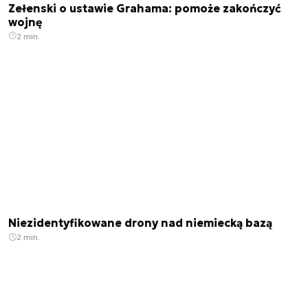
Zełenski o ustawie Grahama: pomoże zakończyć
wojnę
2 min.
Niezidentyfikowane drony nad niemiecką bazą
2 min.