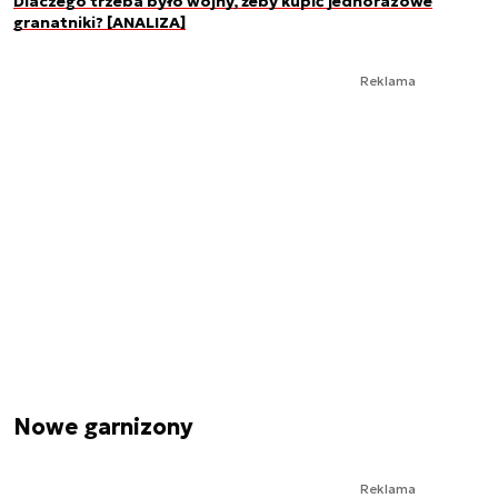
Dlaczego trzeba było wojny, żeby kupić jednorazowe
granatniki? [ANALIZA]
Reklama
Nowe garnizony
Reklama