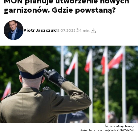
MON planuje utworzenie nowych
garnizonów. Gdzie powstaną?
Piotr Jaszczuk
15.07.2022
4 min.
Żołnierz oddaje honory
Autor. Fot. st. szer. Wojciech Król/CO MON