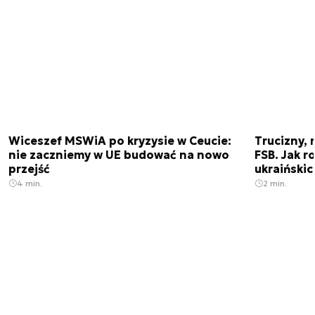
Wiceszef MSWiA po kryzysie w Ceucie:
Trucizny, 
nie zaczniemy w UE budować na nowo
FSB. Jak r
przejść
ukraiński
4 min.
2 min.