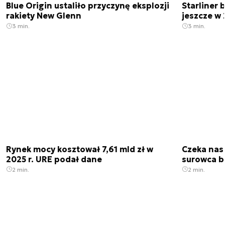
Blue Origin ustaliło przyczynę eksplozji
Starliner 
rakiety New Glenn
jeszcze w 
3 min.
3 min.
Rynek mocy kosztował 7,61 mld zł w
Czeka nas
2025 r. URE podał dane
surowca b
2 min.
2 min.