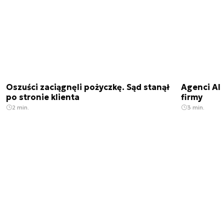
Oszuści zaciągnęli pożyczkę. Sąd stanął
Agenci AI 
po stronie klienta
firmy
2 min.
3 min.