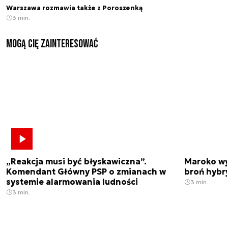
Warszawa rozmawia także z Poroszenką
3 min.
Mogą Cię zainteresować
„Reakcja musi być błyskawiczna”.
Maroko wy
Komendant Główny PSP o zmianach w
broń hybr
systemie alarmowania ludności
3 min.
3 min.