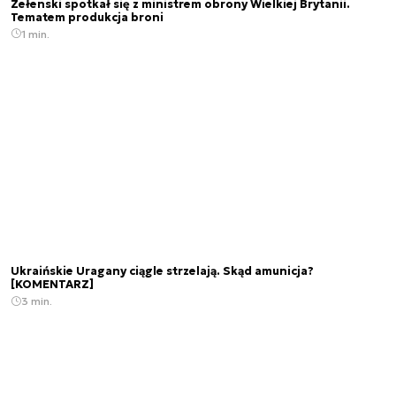
Zełenski spotkał się z ministrem obrony Wielkiej Brytanii.
Tematem produkcja broni
1 min.
Ukraińskie Uragany ciągle strzelają. Skąd amunicja?
[KOMENTARZ]
3 min.