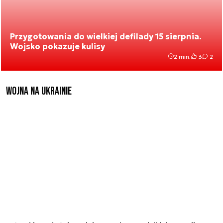
Przygotowania do wielkiej defilady 15 sierpnia.
Wojsko pokazuje kulisy
2 min.
3
2
Wojna na Ukrainie