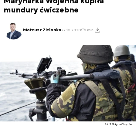
Marynarka Wojenna kupiła
mundury ćwiczebne
Mateusz Zielonka
22.10.2020
1 min.
Fot. 3 Flotylla Okrętów