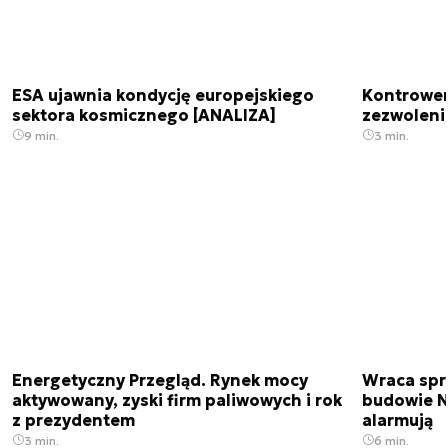
ESA ujawnia kondycję europejskiego
Kontrowers
sektora kosmicznego [ANALIZA]
zezwoleni
9 min.
3 min.
Energetyczny Przegląd. Rynek mocy
Wraca spr
aktywowany, zyski firm paliwowych i rok
budowie N
z prezydentem
alarmują
3 min.
6 min.