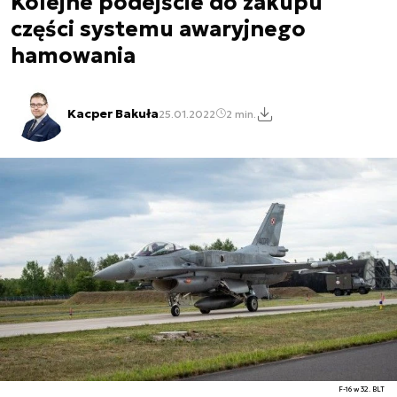
Kolejne podejście do zakupu
części systemu awaryjnego
hamowania
Kacper Bakuła
25.01.2022
2 min.
F-16 w 32. BLT