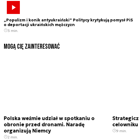
„Populizm i konik antyukraiński” Politycy krytykują pomysł PiS
o deportacji ukraińskich mężczyzn
3 min.
Mogą Cię zainteresować
Polska weźmie udział w spotkaniu o
Strategic
obronie przed dronami. Naradę
celowniku 
organizują Niemcy
9 min.
2 min.