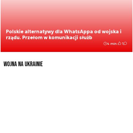
Polskie alternatywy dla WhatsAppa od wojska i
rządu. Przełom w komunikacji służb
4 min.
1
Wojna na Ukrainie