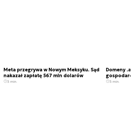
Meta przegrywa w Nowym Meksyku. Sąd
Domeny .ai
nakazał zapłatę 567 mln dolarów
gospodarek
3 min.
3 min.