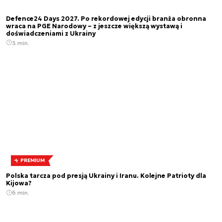
Defence24 Days 2027. Po rekordowej edycji branża obronna
wraca na PGE Narodowy – z jeszcze większą wystawą i
doświadczeniami z Ukrainy
3 min.
PREMIUM
Polska tarcza pod presją Ukrainy i Iranu. Kolejne Patrioty dla
Kijowa?
6 min.