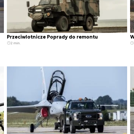
Przeciwlotnicze Poprady do remontu
W
2 min.