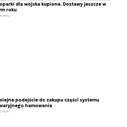
oparki dla wojska kupione. Dostawy jeszcze w
ym roku
4 min.
olejne podejście do zakupu części systemu
waryjnego hamowania
2 min.