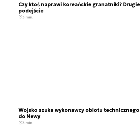
Czy ktoś naprawi koreańskie granatniki? Drugie
podejście
3 min.
Wojsko szuka wykonawcy oblotu technicznego
do Newy
3 min.