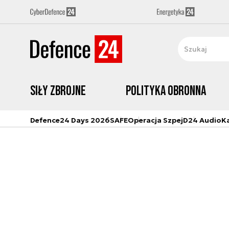
Siły zbrojne
Polityka obronna
Defence24 Days 2026
SAFE
Operacja Szpej
D24 Audio
K