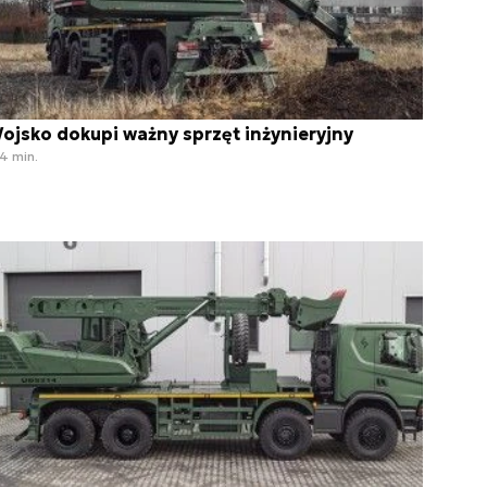
ojsko dokupi ważny sprzęt inżynieryjny
4 min.