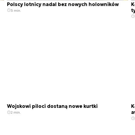
Polscy lotnicy nadal bez nowych holowników
K
t
3 min.
Wojskowi piloci dostaną nowe kurtki
K
a
2 min.