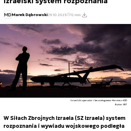
Izraelski system rozpoznania
MD
Marek Dąbrowski
29.10.2023
12 min.
Izraelski operator i bezzałogowce Hermes-450
Autor. IAF
W Siłach Zbrojnych Izraela (SZ Izraela) system
rozpoznania i wywiadu wojskowego podległa