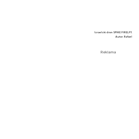
Izraelski dron SPIKE FIRELFY.
Autor. Rafael
Reklama