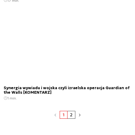
17 min.
Synergia wywiadu i wojska czyli izraelska operacja Guardian of
the Walls [KOMENTARZ]
1 min.
1
2