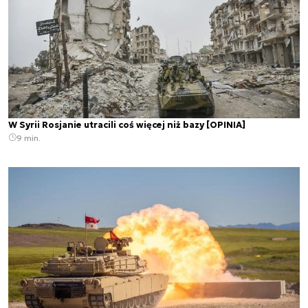
W Syrii Rosjanie utracili coś więcej niż bazy [OPINIA]
9 min.