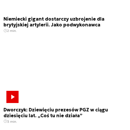
Niemiecki gigant dostarczy uzbrojenie dla
brytyjskiej artylerii. Jako podwykonawca
2 min.
Dworczyk: Dziewięciu prezesów PGZ w ciągu
dziesięciu lat. „Coś tu nie działa”
3 min.