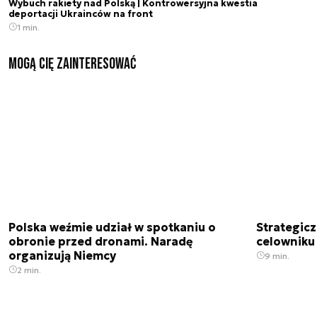
Wybuch rakiety nad Polską | Kontrowersyjna kwestia
deportacji Ukrainców na front
1 min.
Mogą Cię zainteresować
Polska weźmie udział w spotkaniu o
Strategic
obronie przed dronami. Naradę
celowniku 
organizują Niemcy
9 min.
2 min.