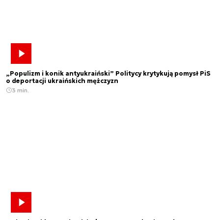
„Populizm i konik antyukraiński” Politycy krytykują pomysł PiS
o deportacji ukraińskich mężczyzn
3 min.