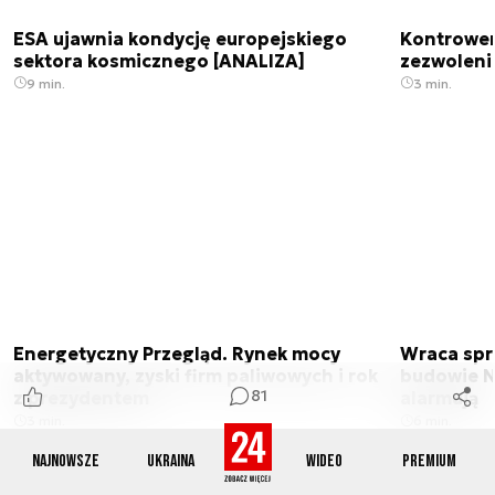
ESA ujawnia kondycję europejskiego
Kontrowers
sektora kosmicznego [ANALIZA]
zezwoleni
9 min.
3 min.
Energetyczny Przegląd. Rynek mocy
Wraca spr
aktywowany, zyski firm paliwowych i rok
budowie N
81
z prezydentem
alarmują
3 min.
6 min.
Najnowsze
Ukraina
Wideo
Premium