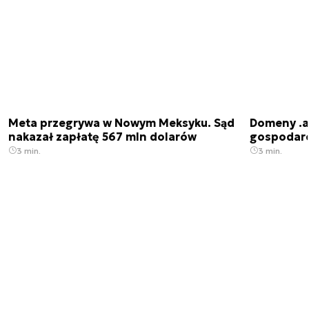
Meta przegrywa w Nowym Meksyku. Sąd
Domeny .ai
nakazał zapłatę 567 mln dolarów
gospodarek
3 min.
3 min.