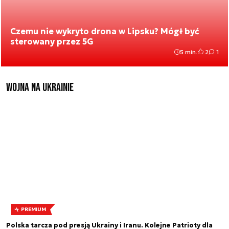
Czemu nie wykryto drona w Lipsku? Mógł być
sterowany przez 5G
5 min.
2
1
Wojna na Ukrainie
PREMIUM
Polska tarcza pod presją Ukrainy i Iranu. Kolejne Patrioty dla