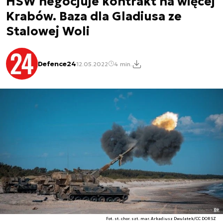
HSW negocjuje kontrakt na więcej
Krabów. Baza dla Gladiusa ze
Stalowej Woli
Defence24
12.05.2022
4 min.
Fot. st. chor. szt. mar. Arkadiusz Dwulatek/CC DORSZ