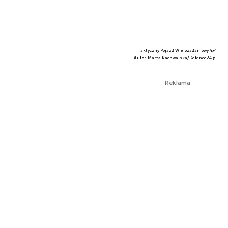
Taktyczny Pojazd Wielozadaniowy 4x4
Autor. Marta Rachwalska/Defence24.pl
Reklama