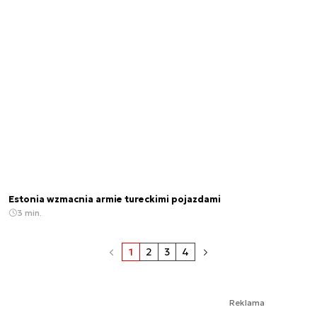
Estonia wzmacnia armie tureckimi pojazdami
3 min.
1
2
3
4
Reklama