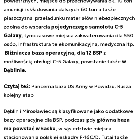
powietrznych, miejsce do przechowywania ok. 10 ton
amunicji i składowania dalszych 60 ton a także
płaszczyzna przeładunku materiałów niebezpiecznych
zdolna do wsparcia
pojedynczego samolotu C-5
Galaxy
, tymczasowe miejsca zakwaterowania dla 550
osób, infrastruktura telekomunikacyjna, medyczna itp.
Bliźniacza baza operacyjna, dla 12 BSP
z
możliwością obsługi C-5 Galaxy, powstanie także
w
Dęblinie.
Czytaj też:
Pancerna baza US Army w Powidzu. Rusza
kolejny etap
Dęblin i Mirosławiec są klasyfikowane jako dodatkowe
bazy operacyjne dla BSP, podczas gdy
główna baza
ma powstać w Łasku
, w sąsiedztwie miejsca
stacjonowania polskiej eskadry F-16C/D. Tutaj także