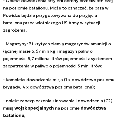
- Obiekt dowodzenia artylerii obrony przeciwlotniczej
na poziomie batalionu. Może to oznaczać, że baza w
Powidzu będzie przygotowywana do przyjęcia
batalionu przeciwlotniczego US Army w sytuacji
zagrożenia.
- Magazyny: 31 krytych ziemią magazynów amunicji o
łącznej masie 5,67 mln kg i magazyn paliw o
pojemności 5,7 miliona litrów pojemności z systemem
zaopatrzenia w paliwo o pojemności 3 mln litrów;
- kompleks dowodzenia misją (1 x dowództwo poziomu
brygady, 4 x dowództwa poziomu batalionu);
- obiekt zabezpieczenia kierowania i dowodzenia (C2)
misją
wojsk specjalnych
na poziomie
dowództwa
batalionu
;