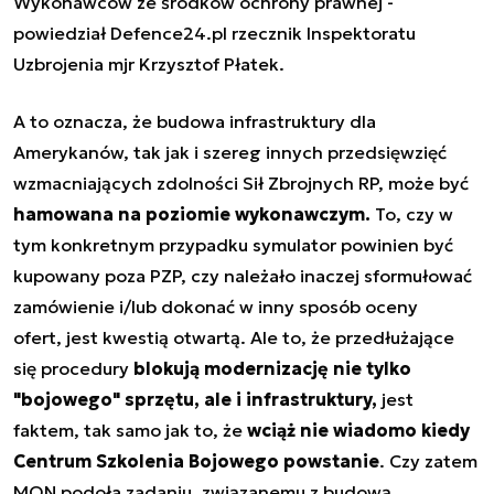
Wykonawców ze środków ochrony prawnej -
powiedział Defence24.pl rzecznik Inspektoratu
Uzbrojenia mjr Krzysztof Płatek.
A to oznacza, że budowa infrastruktury dla
Amerykanów, tak jak i szereg innych przedsięwzięć
wzmacniających zdolności Sił Zbrojnych RP, może być
hamowana na poziomie wykonawczym.
To, czy w
tym konkretnym przypadku symulator powinien być
kupowany poza PZP, czy należało inaczej sformułować
zamówienie i/lub dokonać w inny sposób oceny
ofert,
jest kwestią otwartą. Ale to, że przedłużające
się procedury
blokują modernizację nie tylko
"bojowego" sprzętu, ale i infrastruktury,
jest
faktem, tak samo jak to, że
wciąż nie wiadomo kiedy
Centrum Szkolenia Bojowego powstanie
. Czy zatem
MON podoła zadaniu, związanemu z budową