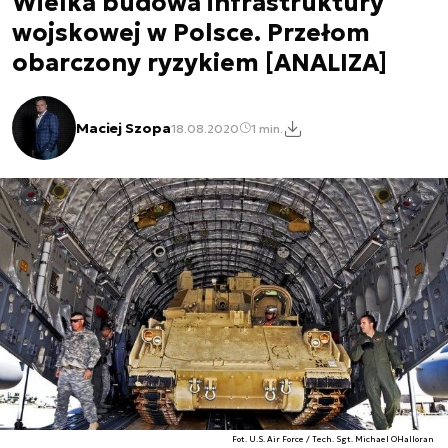
Wielka budowa infrastruktury
wojskowej w Polsce. Przełom
obarczony ryzykiem [ANALIZA]
Maciej Szopa
18.08.2020
1 min.
Fot. U.S. Air Force / Tech. Sgt. Michael OHalloran