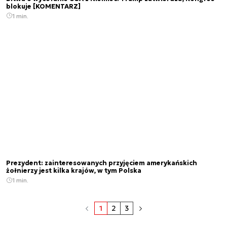
blokuje [KOMENTARZ]
1 min.
Prezydent: zainteresowanych przyjęciem amerykańskich
żołnierzy jest kilka krajów, w tym Polska
1 min.
1
2
3