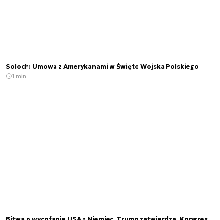
Soloch: Umowa z Amerykanami w Święto Wojska Polskiego
1 min.
Bitwa o wycofanie USA z Niemiec. Trump zatwierdza, Kongres