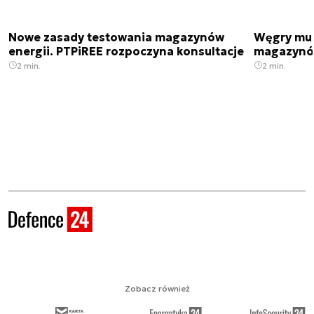
Nowe zasady testowania magazynów
Węgry mus
energii. PTPiREE rozpoczyna konsultacje
magazynów
2 min.
2 min.
Zobacz również