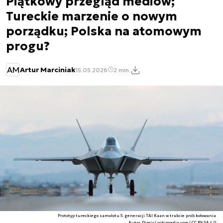
Piątkowy przegląd mediów;
Tureckie marzenie o nowym
porządku; Polska na atomowym
progu?
AM
Artur Marciniak
15.05.2026
2 min.
Prototyp tureckiego samolotu 5. generacji TAI Kaan w trakcie prób kołowania
Autor. Dimir/ wikimedia.com/ CC BY-SA 4.0