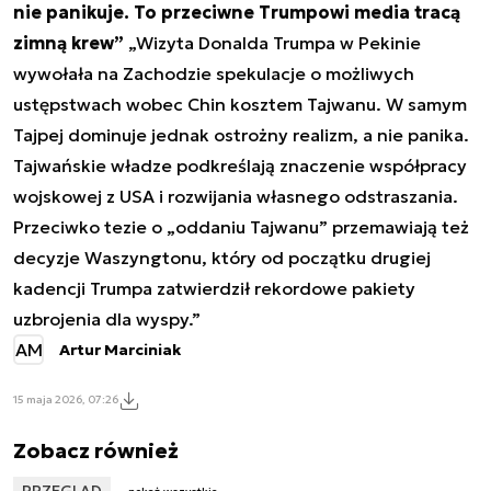
nie panikuje. To przeciwne Trumpowi media tracą
zimną krew”
„Wizyta Donalda Trumpa w Pekinie
wywołała na Zachodzie spekulacje o możliwych
ustępstwach wobec Chin kosztem Tajwanu. W samym
Tajpej dominuje jednak ostrożny realizm, a nie panika.
Tajwańskie władze podkreślają znaczenie współpracy
wojskowej z USA i rozwijania własnego odstraszania.
Przeciwko tezie o „oddaniu Tajwanu” przemawiają też
decyzje Waszyngtonu, który od początku drugiej
kadencji Trumpa zatwierdził rekordowe pakiety
uzbrojenia dla wyspy.”
AM
Artur Marciniak
15 maja 2026, 07:26
Zobacz również
PRZEGLĄD