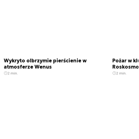
Wykryto olbrzymie pierścienie w
Pożar w k
atmosferze Wenus
Roskosmo
2 min.
2 min.