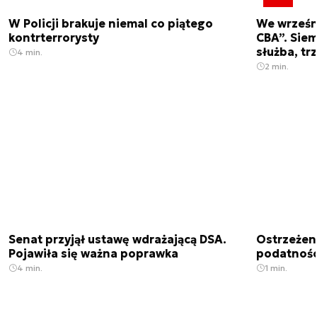
W Policji brakuje niemal co piątego
We wrześn
kontrterrorysty
CBA”. Siem
służba, tr
4 min.
2 min.
Senat przyjął ustawę wdrażającą DSA.
Ostrzeżen
Pojawiła się ważna poprawka
podatnośc
4 min.
1 min.