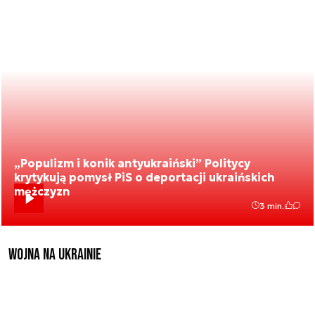
„Populizm i konik antyukraiński” Politycy
krytykują pomysł PiS o deportacji ukraińskich
mężczyzn
3 min.
Wojna na Ukrainie