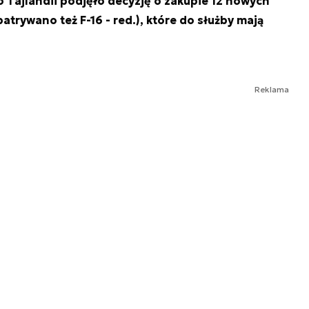
 Tajlandii podjęło decyzję o zakupie 12 nowych
trywano też F-16 - red.), które do służby mają
Reklama