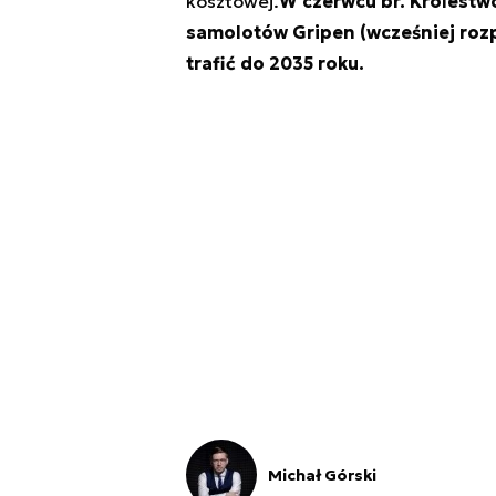
kosztowej.
W czerwcu br. Królestwo
samolotów Gripen (wcześniej rozpa
trafić do 2035 roku.
Michał Górski