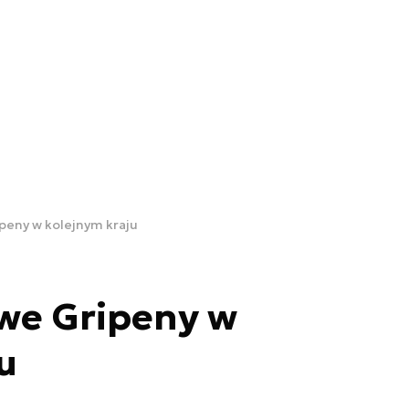
ipeny w kolejnym kraju
owe Gripeny w
u