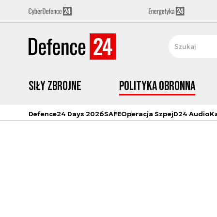
Siły zbrojne
Polityka obronna
Defence24 Days 2026
SAFE
Operacja Szpej
D24 Audio
K