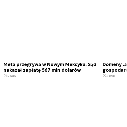
Meta przegrywa w Nowym Meksyku. Sąd
Domeny .ai
nakazał zapłatę 567 mln dolarów
gospodarek
3 min.
3 min.