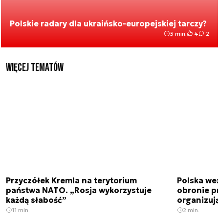
Polskie radary dla ukraińsko-europejskiej tarczy?
3 min.
4
2
Więcej tematów
Przyczółek Kremla na terytorium
Polska we
państwa NATO. „Rosja wykorzystuje
obronie p
każdą słabość”
organizuj
11 min.
2 min.