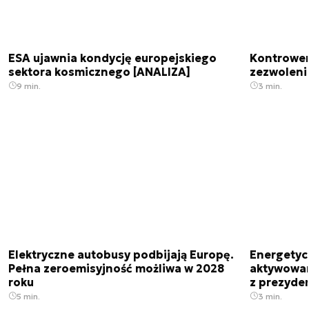
ESA ujawnia kondycję europejskiego
Kontrowers
sektora kosmicznego [ANALIZA]
zezwoleni
9 min.
3 min.
Elektryczne autobusy podbijają Europę.
Energetyc
Pełna zeroemisyjność możliwa w 2028
aktywowany
roku
z prezyde
5 min.
3 min.