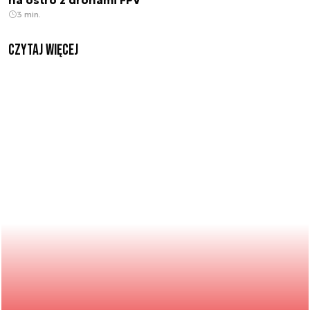
na ostro z dronami FPV
3 min.
czytaj więcej