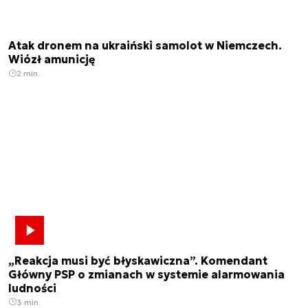
Atak dronem na ukraiński samolot w Niemczech.
Wiózł amunicję
2 min.
„Reakcja musi być błyskawiczna”. Komendant
Główny PSP o zmianach w systemie alarmowania
ludności
3 min.