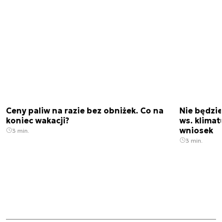
Ceny paliw na razie bez obniżek. Co na
Nie będzi
koniec wakacji?
ws. klimat
wniosek
3 min.
3 min.