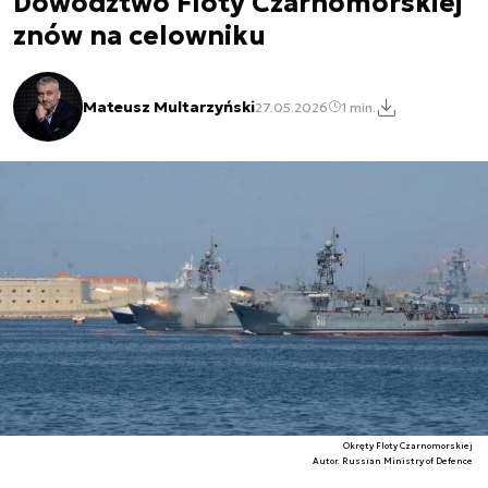
Dowództwo Floty Czarnomorskiej
znów na celowniku
Mateusz Multarzyński
27.05.2026
1 min.
Okręty Floty Czarnomorskiej
Autor. Russian Ministry of Defence