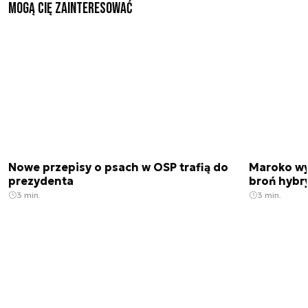
Mogą Cię zainteresować
Nowe przepisy o psach w OSP trafią do
Maroko wy
prezydenta
broń hybr
3 min.
3 min.