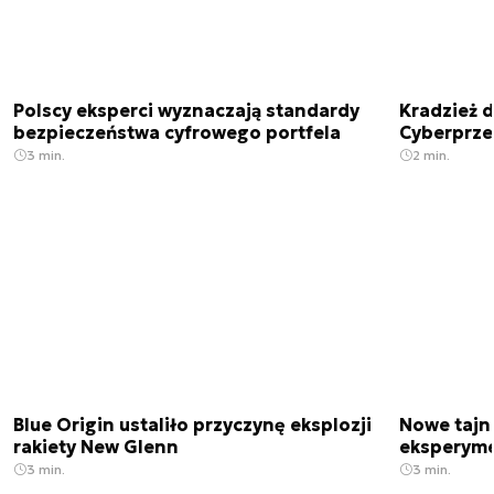
Polscy eksperci wyznaczają standardy
Kradzież 
bezpieczeństwa cyfrowego portfela
Cyberprze
3 min.
2 min.
Blue Origin ustaliło przyczynę eksplozji
Nowe tajne
rakiety New Glenn
eksperyme
3 min.
3 min.