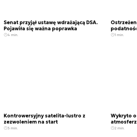
Senat przyjął ustawę wdrażającą DSA.
Ostrzeżen
Pojawiła się ważna poprawka
podatnośc
4 min.
1 min.
Kontrowersyjny satelita-lustro z
Wykryto o
zezwoleniem na start
atmosfer
3 min.
2 min.