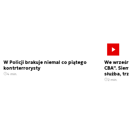
W Policji brakuje niemal co piątego
We wrześn
kontrterrorysty
CBA”. Siem
służba, tr
4 min.
2 min.