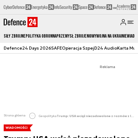
Siły zbrojne
Polityka obronna
Przemysł Zbrojeniowy
Wojna na Ukrainie
Wiado
Defence24 Days 2026
SAFE
Operacja Szpej
D24 Audio
Karta Mu
Reklama
Strona główna
Geopolityka
Trump: USA wciąż niezadowolone z rozmów z Iranem
WIADOMOŚCI