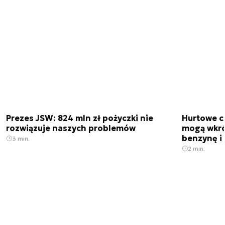
Prezes JSW: 824 mln zł pożyczki nie
Hurtowe c
rozwiązuje naszych problemów
mogą wkró
benzynę i 
3 min.
2 min.