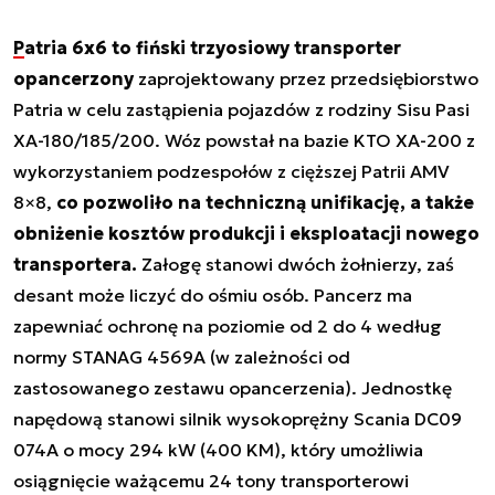
Patria 6x6 to fiński trzyosiowy transporter
opancerzony
zaprojektowany przez przedsiębiorstwo
Patria w celu zastąpienia pojazdów z rodziny Sisu Pasi
XA-180/185/200. Wóz powstał na bazie KTO XA-200 z
wykorzystaniem podzespołów z cięższej Patrii AMV
8×8,
co pozwoliło na techniczną unifikację, a także
obniżenie kosztów produkcji i eksploatacji nowego
transportera.
Załogę stanowi dwóch żołnierzy, zaś
desant może liczyć do ośmiu osób. Pancerz ma
zapewniać ochronę na poziomie od 2 do 4 według
normy STANAG 4569A (w zależności od
zastosowanego zestawu opancerzenia). Jednostkę
napędową stanowi silnik wysokoprężny Scania DC09
074A o mocy 294 kW (400 KM), który umożliwia
osiągnięcie ważącemu 24 tony transporterowi