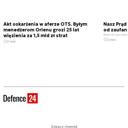
Akt oskarżenia w aferze OTS. Byłym
Nasz Prąd
menedżerom Orlenu grozi 25 lat
od zaufan
więzienia za 1,5 mld zł strat
Materiał sponsorow
2 min.
2 min.
Zobacz również