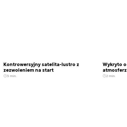
Kontrowersyjny satelita-lustro z
Wykryto o
zezwoleniem na start
atmosfer
3 min.
2 min.