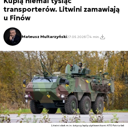
Kupią niemal tysiąc
transporterów. Litwini zamawiają
u Finów
Mateusz Multarzyński
27.05.2026
4 min.
Litwini obok m.in. Łotyszy będą użytkownikami KTO Patria 6x6