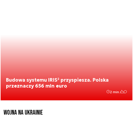
Budowa systemu IRIS² przyspiesza. Polska
przeznaczy 656 mln euro
2 min.
Wojna na Ukrainie