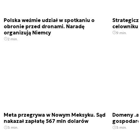
Polska weźmie udział w spotkaniu o
Strategic
obronie przed dronami. Naradę
celowniku 
organizują Niemcy
9 min.
2 min.
Meta przegrywa w Nowym Meksyku. Sąd
Domeny .ai
nakazał zapłatę 567 mln dolarów
gospodarek
3 min.
3 min.