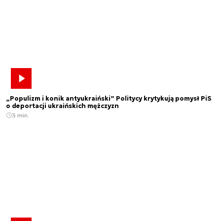
„Populizm i konik antyukraiński” Politycy krytykują pomysł PiS
o deportacji ukraińskich mężczyzn
3 min.