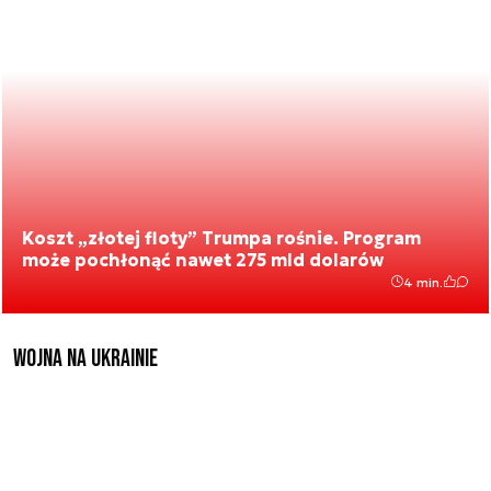
Koszt „złotej floty” Trumpa rośnie. Program
może pochłonąć nawet 275 mld dolarów
4 min.
Wojna na Ukrainie