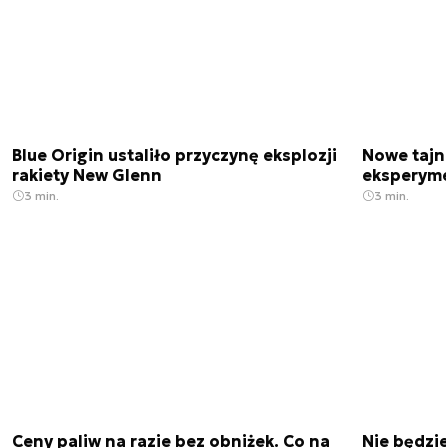
Blue Origin ustaliło przyczynę eksplozji
Nowe tajne
rakiety New Glenn
eksperyme
3 min.
3 min.
Ceny paliw na razie bez obniżek. Co na
Nie będzi