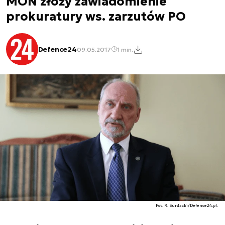
MON złoży zawiadomienie
prokuratury ws. zarzutów PO
Defence24
09.05.2017
1 min.
Fot. R. Surdacki/Defence24.pl.