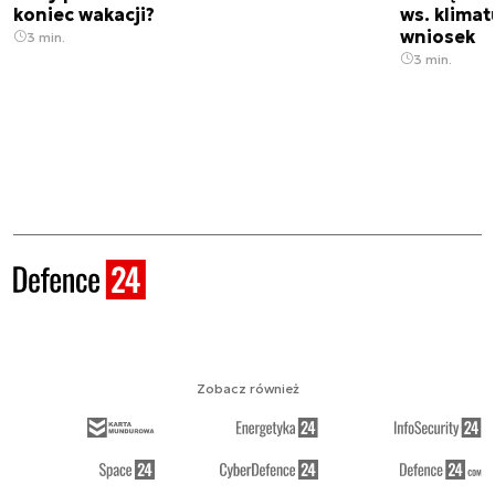
koniec wakacji?
ws. klimat
wniosek
3 min.
3 min.
Zobacz również