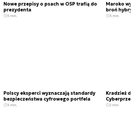
Nowe przepisy o psach w OSP trafią do
Maroko wy
prezydenta
broń hybr
3 min.
3 min.
Polscy eksperci wyznaczają standardy
Kradzież 
bezpieczeństwa cyfrowego portfela
Cyberprze
3 min.
2 min.