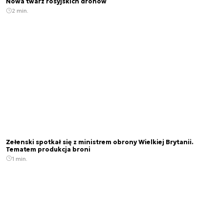
Nowa twarz rosyjskich dronów
2 min.
Zełenski spotkał się z ministrem obrony Wielkiej Brytanii.
Tematem produkcja broni
1 min.