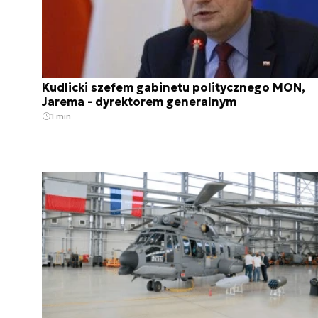
Kudlicki szefem gabinetu politycznego MON,
Jarema - dyrektorem generalnym
1 min.