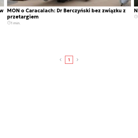
 w
MON o Caracalach: Dr Berczyński bez związku z
N
przetargiem
1 min.
1