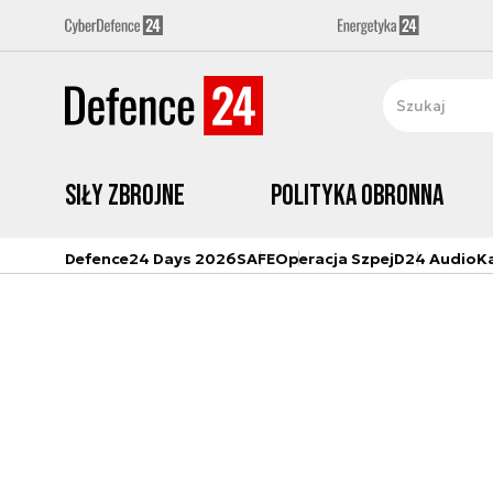
Siły zbrojne
Polityka obronna
Defence24 Days 2026
SAFE
Operacja Szpej
D24 Audio
K