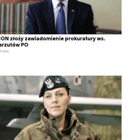
ON złoży zawiadomienie prokuratury ws.
arzutów PO
1 min.