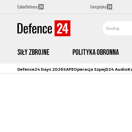
Siły zbrojne
Polityka obronna
Defence24 Days 2026
SAFE
Operacja Szpej
D24 Audio
K