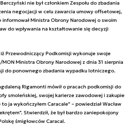
erczyński nie był członkiem Zespołu do zbadania
enia negocjacji w celu zawarcia umowy offsetowej,
ie informował Ministra Obrony Narodowej o swoim
aw do wpływania na kształtowanie się decyzji
 iż Przewodniczący Podkomisji wykonuje swoje
4/MON Ministra Obrony Narodowej z dnia 31 sierpnia
sji do ponownego zbadania wypadku lotniczego.
gdaleną Rigamonti mówił o pracach podkomisji do
y smoleńskiej, swojej karierze zawodowej i zakupie
le to ja wykończyłem Caracale" – powiedział Wacław
ekrętem". Stwierdził, że był bardzo zaniepokojony
 Polskę śmigłowców Caracal.