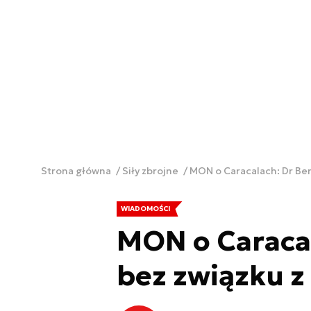
Strona główna
Siły zbrojne
MON o Caracalach: Dr Ber
WIADOMOŚCI
MON o Caracal
bez związku z