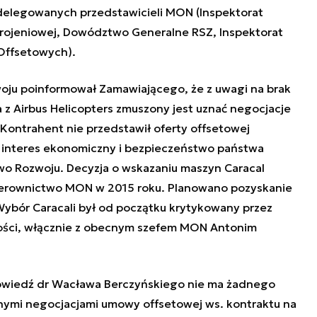
 delegowanych przedstawicieli MON (Inspektorat
brojeniowej, Dowództwo Generalne RSZ, Inspektorat
Offsetowych).
zwoju poinformował Zamawiającego, że z uwagi na brak
 z Airbus Helicopters zmuszony jest uznać negocjacje
Kontrahent nie przedstawił oferty offsetowej
b interes ekonomiczny i bezpieczeństwo państwa
two Rozwoju.
Decyzja o wskazaniu maszyn Caracal
kierownictwo MON w 2015 roku. Planowano pozyskanie
Wybór Caracali był od początku krytykowany przez
wości, włącznie z obecnym szefem MON Antonim
powiedź dr Wacława Berczyńskiego nie ma żadnego
nymi negocjacjami umowy offsetowej ws. kontraktu na