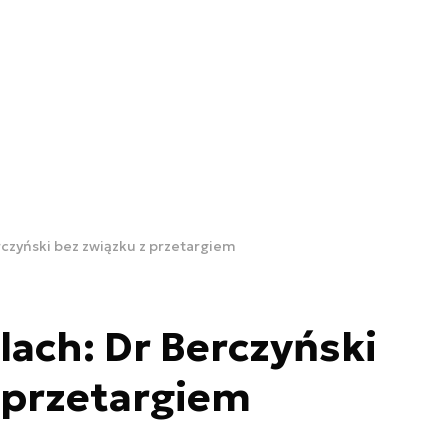
czyński bez związku z przetargiem
ach: Dr Berczyński
 przetargiem