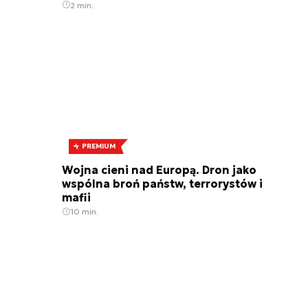
2 min.
PREMIUM
Wojna cieni nad Europą. Dron jako
wspólna broń państw, terrorystów i
mafii
10 min.