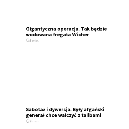
Gigantyczna operacja. Tak będzie
wodowana fregata Wicher
5 min.
Sabotaż i dywersja. Były afgański
generał chce walczyć z talibami
9 min.