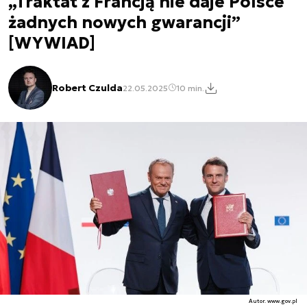
„Traktat z Francją nie daje Polsce
żadnych nowych gwarancji”
[WYWIAD]
Robert Czulda
22.05.2025
10 min.
Autor. www.gov.pl