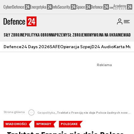
Siły zbrojne
Polityka obronna
Przemysł Zbrojeniowy
Wojna na Ukrainie
Wiado
Defence24 Days 2026
SAFE
Operacja Szpej
D24 Audio
Karta Mu
Reklama
Strona główna
Geopolityka
„Traktat z Francją nie daje Polsce żadnych nowych gwarancji” [WYWIAD]
WIADOMOŚCI
WYWIADY
POLECANE