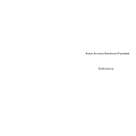
Autor. Armata României/Facebook
Reklama