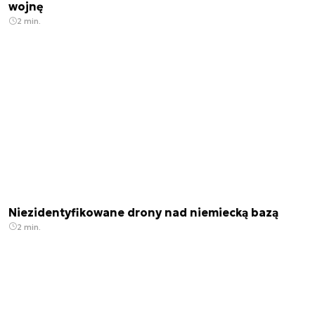
wojnę
2 min.
Niezidentyfikowane drony nad niemiecką bazą
2 min.