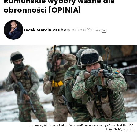
Rumuńskie wybory ważne dla
obronności [OPINIA]
Jacek Marcin Raubo
19.05.2025
8 min.
Rumuńscy żołnierze w trakcie ćwiczeń ARF na manewrach pk. "Steadfast Dart 25"
Autor. NATO, nato.int