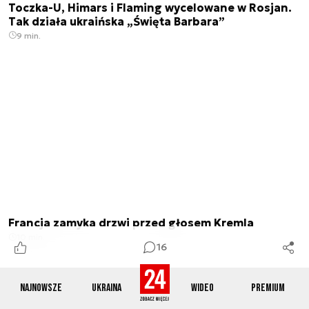
Toczka-U, Himars i Flaming wycelowane w Rosjan.
Tak działa ukraińska „Święta Barbara”
9 min.
Francja zamyka drzwi przed głosem Kremla
10 min.
16
Najnowsze
Ukraina
Wideo
Premium