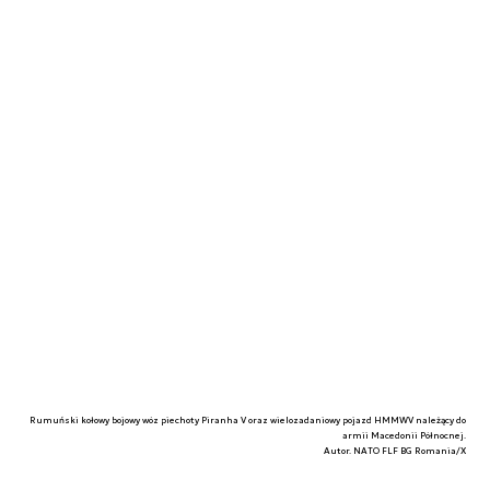
Rumuński kołowy bojowy wóz piechoty Piranha V oraz wielozadaniowy pojazd HMMWV należący do
armii Macedonii Północnej.
Autor. NATO FLF BG Romania/X