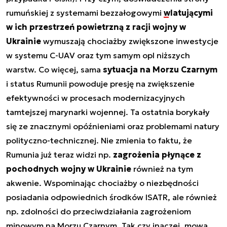
rumuńskiej z systemami bezzałogowymi
wlatującymi
w ich przestrzeń powietrzną z racji wojny w
Ukrainie
wymuszają chociażby zwiększone inwestycje
w systemu C-UAV oraz tym samym opl niższych
warstw. Co więcej, sama
sytuacja na Morzu Czarnym
i status Rumunii powoduje presję na zwiększenie
efektywności w procesach modernizacyjnych
tamtejszej marynarki wojennej. Ta ostatnia borykały
się ze znacznymi opóźnieniami oraz problemami natury
polityczno-technicznej. Nie zmienia to faktu, że
Rumunia już teraz widzi np.
zagrożenia płynące z
pochodnych wojny w Ukrainie
również na tym
akwenie. Wspominając chociażby o niezbędności
posiadania odpowiednich środków ISATR, ale również
np. zdolności do przeciwdziałania zagrożeniom
minowym na Morzu Czarnym. Tak czy inaczej, mowa