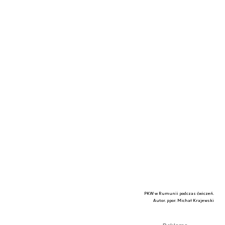
PKW w Rumunii podczas ćwiczeń.
Autor. ppor. Michał Krajewski