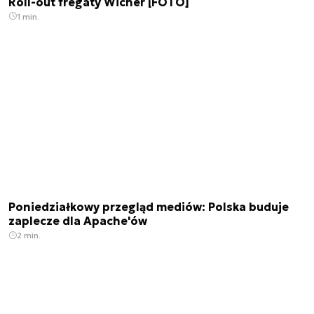
Roll-out fregaty Wicher [FOTO]
1 min.
Poniedziałkowy przegląd mediów: Polska buduje
zaplecze dla Apache'ów
2 min.