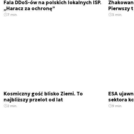
Fala DDoS-ów na polskich lokalnych ISP.
Zhakowano
„Haracz za ochronę”
Pierwszy 
7 min.
3 min.
Kosmiczny gość blisko Ziemi. To
ESA ujawn
najbliższy przelot od lat
sektora k
2 min.
9 min.