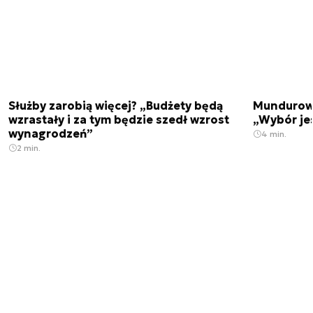
Służby zarobią więcej? „Budżety będą
Mundurowi
wzrastały i za tym będzie szedł wzrost
„Wybór je
wynagrodzeń”
4 min.
2 min.