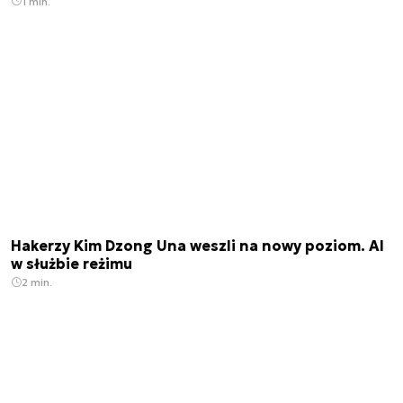
1 min.
Hakerzy Kim Dzong Una weszli na nowy poziom. AI
w służbie reżimu
2 min.