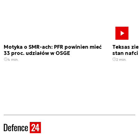
Motyka o SMR-ach: PFR powinien mieć
Teksas zi
33 proc. udziałów w OSGE
stan nafci
4 min.
2 min.