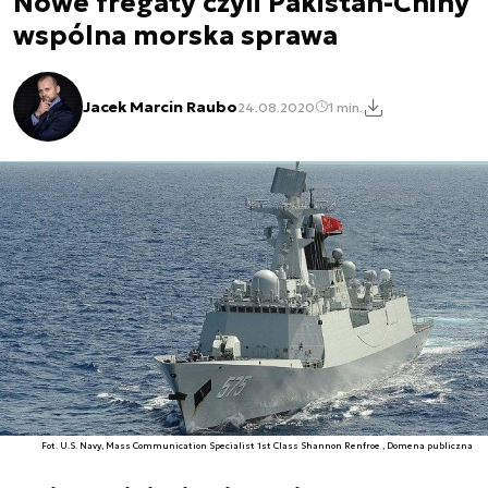
Nowe fregaty czyli Pakistan-Chiny
wspólna morska sprawa
Jacek Marcin Raubo
24.08.2020
1 min.
Fot. U.S. Navy, Mass Communication Specialist 1st Class Shannon Renfroe , Domena publiczna