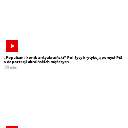
„Populizm i konik antyukraiński” Politycy krytykują pomysł PiS
o deportacji ukraińskich mężczyzn
3 min.