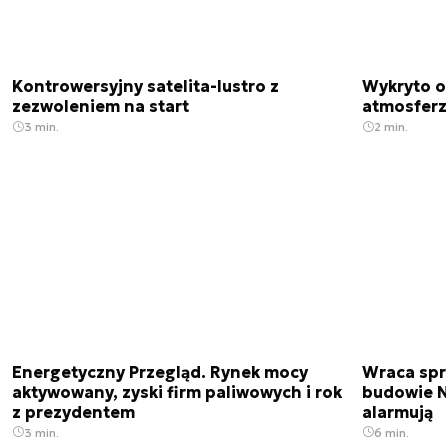
Kontrowersyjny satelita-lustro z
Wykryto o
zezwoleniem na start
atmosfer
3 min.
2 min.
Energetyczny Przegląd. Rynek mocy
Wraca spr
aktywowany, zyski firm paliwowych i rok
budowie N
z prezydentem
alarmują
3 min.
6 min.