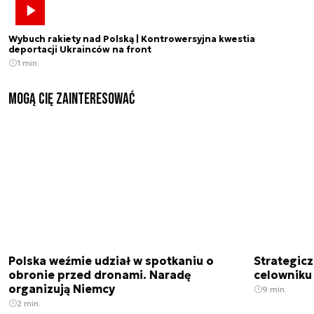
Wybuch rakiety nad Polską | Kontrowersyjna kwestia
deportacji Ukrainców na front
1 min.
Mogą Cię zainteresować
Polska weźmie udział w spotkaniu o
Strategic
obronie przed dronami. Naradę
celowniku 
organizują Niemcy
9 min.
2 min.