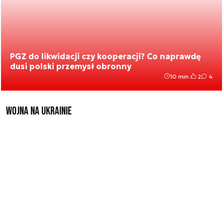
PGZ do likwidacji czy kooperacji? Co naprawdę
dusi polski przemysł obronny
10 min.
2
4
Wojna na Ukrainie