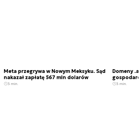
Meta przegrywa w Nowym Meksyku. Sąd
Domeny .ai
nakazał zapłatę 567 mln dolarów
gospodarek
3 min.
3 min.