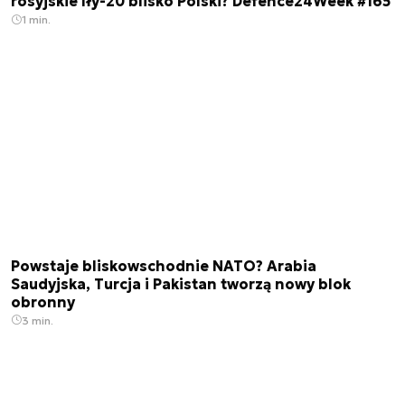
rosyjskie Iły-20 blisko Polski? Defence24Week #165
1 min.
Powstaje bliskowschodnie NATO? Arabia
Saudyjska, Turcja i Pakistan tworzą nowy blok
obronny
3 min.