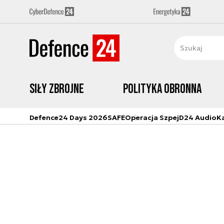
Siły zbrojne
Polityka obronna
Defence24 Days 2026
SAFE
Operacja Szpej
D24 Audio
K