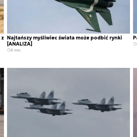
 z
Najtańszy myśliwiec świata może podbić rynki
P
[ANALIZA]
6 min.