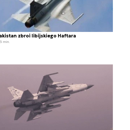
akistan zbroi libijskiego Haftara
3 min.