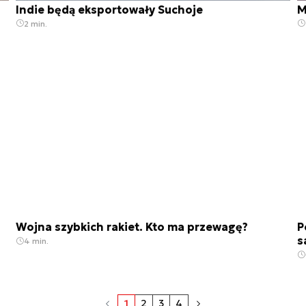
Indie będą eksportowały Suchoje
M
2 min.
Wojna szybkich rakiet. Kto ma przewagę?
P
s
4 min.
1
2
3
4