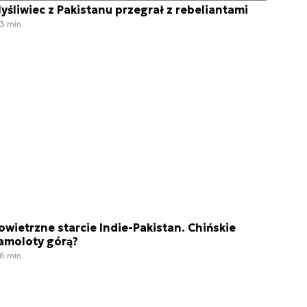
yśliwiec z Pakistanu przegrał z rebeliantami
3 min.
owietrzne starcie Indie-Pakistan. Chińskie
amoloty górą?
6 min.