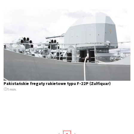
Pakistańskie fregaty rakietowe typu F-22P (Zulfiquar)
1 min.