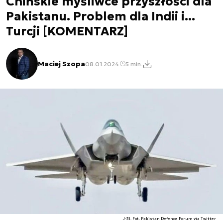
Chińskie myśliwce przyszłości dla
Pakistanu. Problem dla Indii i...
Turcji [KOMENTARZ]
Maciej Szopa
08.01.2024
5 min.
J-31. Fot. Pakistan Defence Forum via Twitter