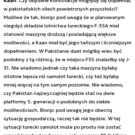
Kaan
. Czy obydwie konstrukcje mogłyby się dopełniać
w pakistańskich siłach powietrznych przyszłości?
Możliwe że tak, biorąc pod uwagę że w planowanym
niegdyś składzie lotnictwa tureckiego F-35A miał
stanowić maszynę droższą i posiadającą większe
możliwości, a Kaan miał być jego tańszym i liczniejszym
dopełnieniem. W Pakistanie duet mógłby wiec być
podobny z tą różnicą, że w miejscu F35 znalazłby się J-
31. Nie wiadomo jednak czy taka maszyna byłaby
istotnie lepsza niż samolot turecki, czy też byłaby
mniej więcej na tym samym poziomie. Nie wiadomo,
czy Pakistan najzwyczajniej będzie stać na dwie
platformy 5. generacji o podobnych do siebie
możliwościach. Biorąc pod uwagę jego obecną
sytuację gospodarczą, raczej tak nie będzie. W tej
sytuacji turecki samolot może po prostu nie zostać