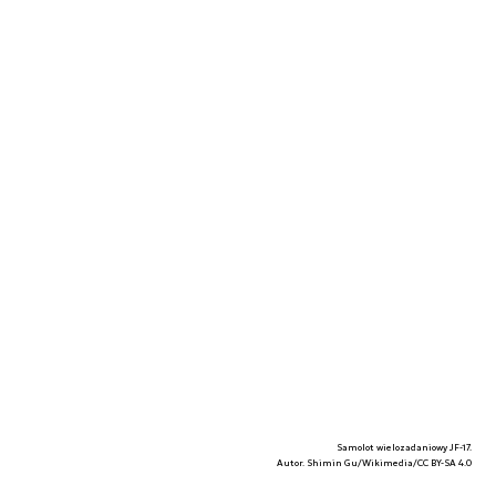
Samolot wielozadaniowy JF-17.
Autor. Shimin Gu/Wikimedia/CC BY-SA 4.0