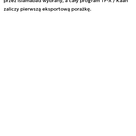
przez Islamabad wybrany, a cały program TF-X / Kaan
zaliczy pierwszą eksportową porażkę.