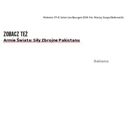
Makieta TF-X, Salon Leo Bourget 2019. Fot. Maciej Szopa/Defence24
Zobacz też
Armie Świata: Siły Zbrojne Pakistanu
Reklama