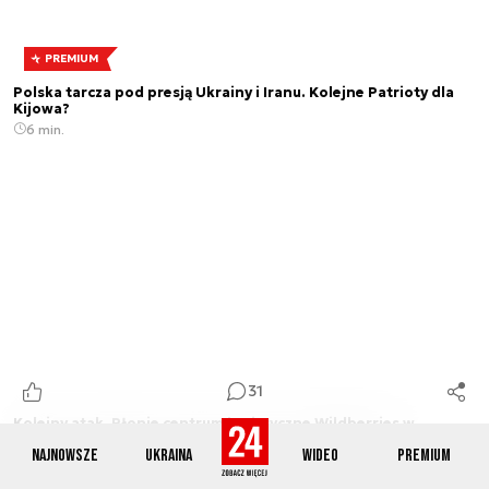
PREMIUM
Polska tarcza pod presją Ukrainy i Iranu. Kolejne Patrioty dla
Kijowa?
6 min.
31
Kolejny atak. Płonie centrum logistyczne Wildberries w
Jekaterynburgu
Najnowsze
Ukraina
Wideo
Premium
1 min.