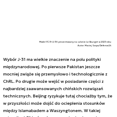
Model FC-31 (J-31) prezentowany na salonie Le Bourget w 2023 roku
Autor. Maciej Szopa/Defence24
Wybór J-31 ma wielkie znaczenie na polu polityki
międzynarodowej. Po pierwsze Pakistan jeszcze
mocniej zwiąże się przemysłowo i technologicznie z
ChRL. Po drugie może wejść w posiadanie części z
najbardziej zaawansowanych chińskich rozwiązań
technicznych. Beijing ryzykuje tutaj chociażby tym, że
w przyszłości może dojść do ocieplenia stosunków
między Islamabadem a Waszyngtonem. W takiej