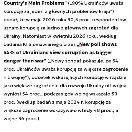
Country’s Main Problems
” („90% Ukraińców uważa
korupcję za jeden z głównych problemów kraju”)
podał, że w maju 2026 roku 90,5 proc. respondentów
uznało korupcję za jedno z głównych zagrożeń dla
Ukrainy. Natomiast w kwietniu 2026 roku, według
badania KIIS omawianego przez „
New poll shows
54% of Ukrainians view corruption as bigger
danger than war
” („Nowy sondaż pokazuje, że 54
proc. Ukraińców uważa korupcję za większe zagrożenie
niż wojnę”), odsetek wskazujących korupcję w rządzie
jako większe zagrożenie dla rozwoju Ukrainy niż wojna
wyniósł 54 proc., podczas gdy wojnę wskazało 39
proc. (według badań z maja 2024 r. korupcję za
większe zagrożenie wskazywało wtedy 48 proc., a
wojnę 36 proc.).