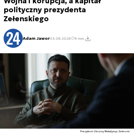
Wojna i korupcja, a kapitał
polityczny prezydenta
Zełenskiego
Adam Jawor
03.06.2026
9 min.
Prezydent Ukrainy Wołodymyr Zełenski