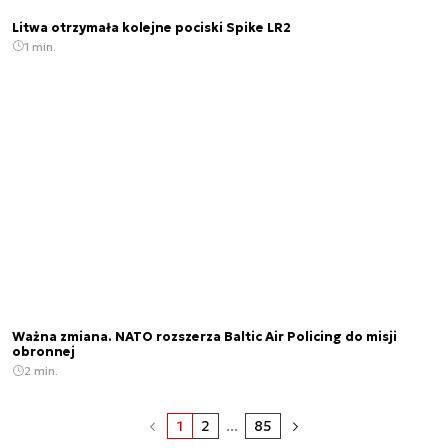
Litwa otrzymała kolejne pociski Spike LR2
1 min.
Ważna zmiana. NATO rozszerza Baltic Air Policing do misji
obronnej
2 min.
1
2
...
85