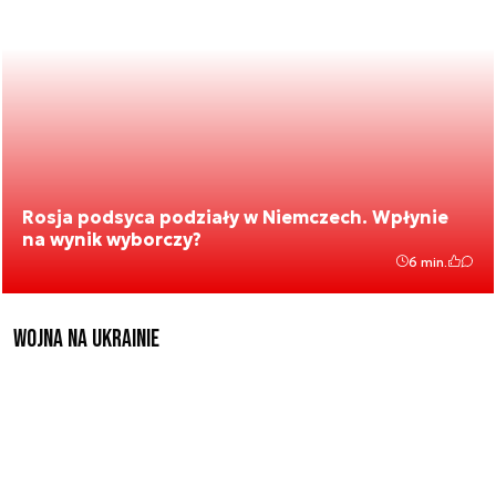
Rosja podsyca podziały w Niemczech. Wpłynie
na wynik wyborczy?
6 min.
Wojna na Ukrainie