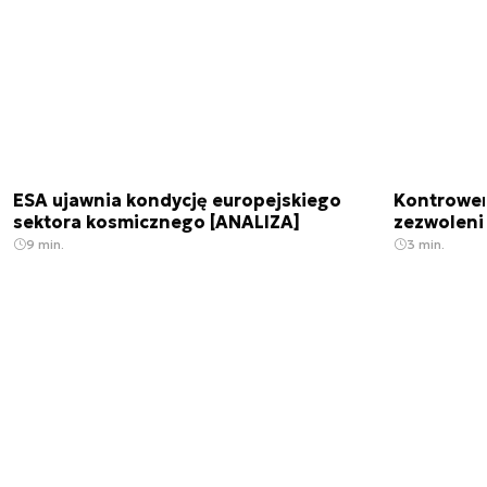
ESA ujawnia kondycję europejskiego
Kontrowers
sektora kosmicznego [ANALIZA]
zezwoleni
9 min.
3 min.