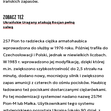
irańskich zapasów.
Zobacz też
Ukraińskie Uragany atakują Rosjan pełną
salwą
2S7 Pion to radziecka ciężka armatohaubica
wprowadzona do służby w 1976 roku. Później trafiła do
Czechosłowacji i Polski, jednak w niewielkich liczbach.
W 1983 r. wprowadzono jej modyfikację, dzięki której
m.in. zwiększono szybkostrzelność do 2,5 strzału na
minutę, dodano nowy, mocniejszy silnik i zwiększono
zapas amunicji z czterech do ośmiu pocisków. Haubicę
ładowano też pociskami dostarczanymi ciężarówkami.
Po tej modernizacji systemowi nadano nazwę 2S7M
Pion-M lub Małka. Użytkownikami tego systemu
artyleryjskiego pozostają Ukraina (około 90 dział, z