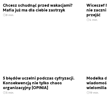
Chcesz schudnąć przed wakacjami?
Wiceszef 
Mafia już ma dla ciebie zastrzyk
nie zaczn
przejść
8 min.
4 min.
5 błędów uczelni podczas cyfryzacji.
Modelka da
Konsekwencją nie tylko chaos
wiadomośc
organizacyjny [OPINIA]
wielomili
3 min.
19 min.