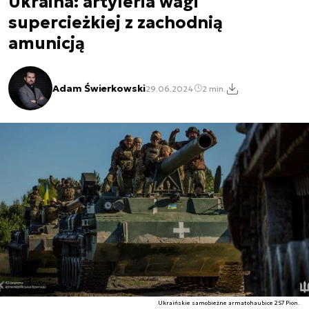
Ukraina: artyleria wagi
supercieżkiej z zachodnią
amunicją
Adam Świerkowski
29.06.2024
2 min.
Ukraińskie samobieżne armatohaubice 2S7 Pion.