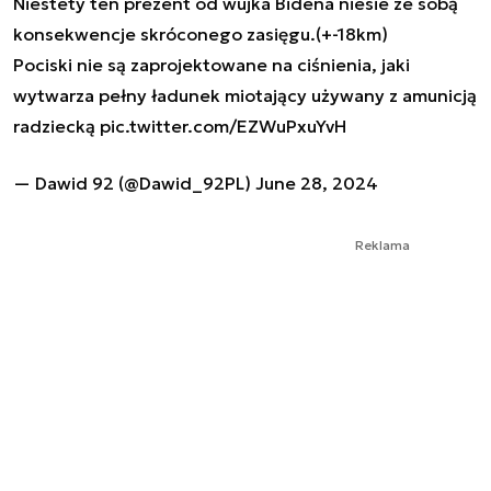
Niestety ten prezent od wujka Bidena niesie ze sobą
konsekwencje skróconego zasięgu.(+-18km)
Pociski nie są zaprojektowane na ciśnienia, jaki
wytwarza pełny ładunek miotający używany z amunicją
radziecką
pic.twitter.com/EZWuPxuYvH
— Dawid 92 (@Dawid_92PL)
June 28, 2024
Reklama