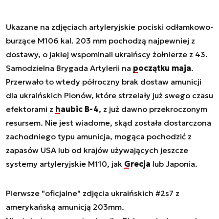
Ukazane na zdjęciach artyleryjskie pociski odłamkowo-
burzące M106 kal. 203 mm pochodzą najpewniej z
dostawy, o jakiej wspominali ukraińscy żołnierze z 43.
Samodzielna Brygada Artylerii na
początku maja
.
Przerwało to wtedy półroczny brak dostaw amunicji
dla ukraińskich Pionów, które strzelały już swego czasu
efektorami z
haubic B-4
, z już dawno przekroczonym
resursem. Nie jest wiadome, skąd została dostarczona
zachodniego typu amunicja, mogąca pochodzić z
zapasów USA lub od krajów używających jeszcze
systemy artyleryjskie M110, jak
Grecja
lub Japonia.
Pierwsze "oficjalne" zdjęcia ukraińskich
#2s7
z
amerykańską amunicją 203mm.