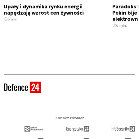
Upały i dynamika rynku energii
Paradoks 
napędzają wzrost cen żywności
Pekin bije
elektrown
3 min.
6 min.
Zobacz również