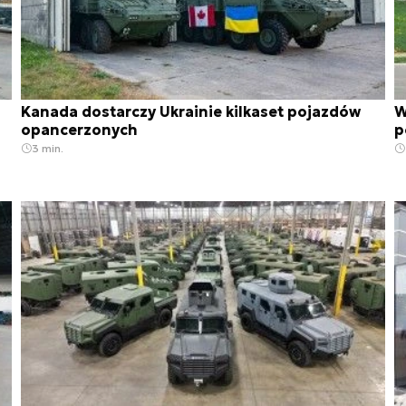
Kanada dostarczy Ukrainie kilkaset pojazdów
W
opancerzonych
p
3 min.