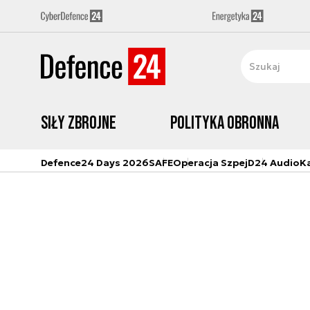
Siły zbrojne
Polityka obronna
Defence24 Days 2026
SAFE
Operacja Szpej
D24 Audio
K