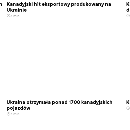
h
Kanadyjski hit eksportowy produkowany na
K
Ukrainie
d
3 min.
Ukraina otrzymała ponad 1700 kanadyjskich
K
pojazdów
3 min.